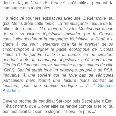
décoré façon "
Tour de France
" qu'il utilisa pendant la
campagne des régionales.
Il a récidivé pour les législatives avec une "
Dédémobile
" au
gaz. Moins drôle cette fois-ci, La "
remplaçante
" risque de lui
attirer des ennuis : "
Le maire d’Issy-les-Moulineaux risque
de voir sa victoire législative invalidée par le Conseil
constitutionnel.durant la campagne législative, « Dédé » a
clamé à qui veut l’entendre qu’il fut le premier de sa
circonscription à signer le pacte écologique de Nicolas
Hulot. Et de joindre l’acte à la parole, en ne circulant
pendant toute la campagne législative qu’à bord d’une
Citroën C3 flambant neuve, alimentée au gaz naturel de ville
(GNV). Santini aurait loué un prototype, propriété de PSA,
inlouable, à une société qui ne loue pas de véhicules
particuliers mais fournit une facture (sans contrat de
location), pour une somme modique ... / ...
"
Sources
Bakchich
Devenu proche du candidat Sarkozy puis Secrétaire d'Etat,
il était normal que Slovar aille se rendre compte si le roi du
bon mot avait fait sien le slogan : "Travailler plus ..."