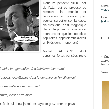
D'aucuns pensent qu'un Chef
Slova
de l'Etat qui se propose de
@slova
remettre la morale et
l'éducation au premier plan
Slovar
pourrait surveiller son langage,
@slov
d'autres que c'est magnifique
d'être dirigé par un être aussi
spontané et que les couches
populaires appércieront d'avoir
un Président ... spontané.
Michel AUDIARD dont
certaines fortes pensées reste
« Qu
chang
les m
 aider les grenouilles à administrer leur mare"
Jean 
ujours regrettables c'est le contraire de l'intelligence"
st une maladie des hommes"
dmiré, c'est d'être mort"
le. Mais lui, il n'a jamais essayé de gouverner un pays.