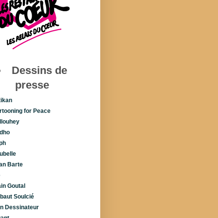
Dessins de
presse
tikan
rtooning for Peace
llouhey
dho
ph
ubelle
lan Barte
é
ain Goutal
ibaut Soulcié
n Dessinateur