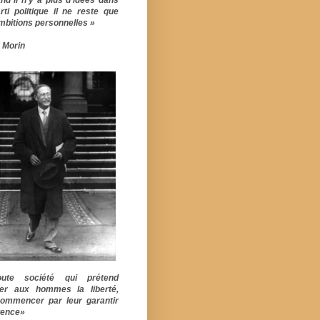
rti politique il ne reste que
mbitions personnelles »
 Morin
ute société qui prétend
er aux hommes la liberté,
commencer par leur garantir
stence»