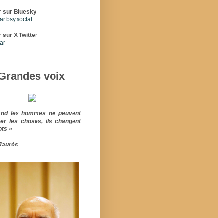
r sur Bluesky
r.bsy.social
 sur X Twitter
ar
Grandes voix
and les hommes ne peuvent
er les choses, ils changent
ots »
Jaurès