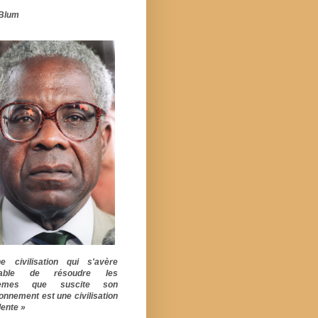
Blum
 civilisation qui s'avère
pable de résoudre les
lèmes que suscite son
ionnement est une civilisation
ente »