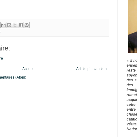
é
re:
re
« Il n
ensem
Accueil
Article plus ancien
rest
soyon
mentaires (Atom)
des s
des 
immig
remet
acqui
cette
entre
chose
cauti
vérit
Nation