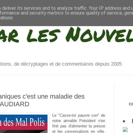
deliver its services and to analyze traffic. Your IP address and
formance and security metrics to ensure quality of service, ge
 abuse.
ar les Nouve
ations, de décryptages et de commentaires depuis 2005
niques c'est une maladie des
l AUDIARD
Ci
Le "
Casse-toi pauvre con
" de
notre aimable Président n'en
finit pas d'alimenter la presse
et les conversations en ville.