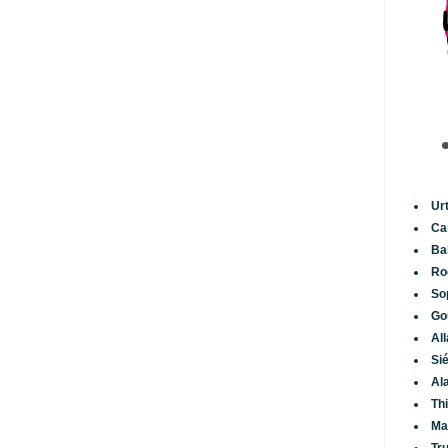
Ur
Ca
Ba
Ro
So
Go
Al
Si
Al
Th
Ma