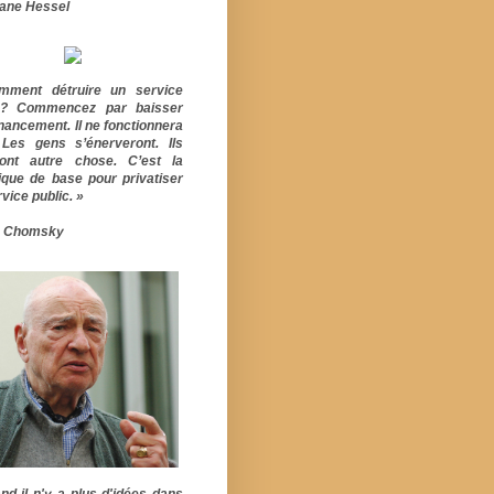
ane Hessel
mment détruire un service
ic? Commencez par baisser
inancement. Il ne fonctionnera
 Les gens s’énerveront. Ils
ont autre chose. C’est la
ique de base pour privatiser
vice public. »
 Chomsky
nd il n'y a plus d'idées dans