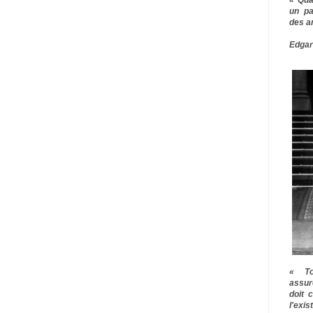
un pa
des a
Edgar
« To
assur
doit 
l'exi