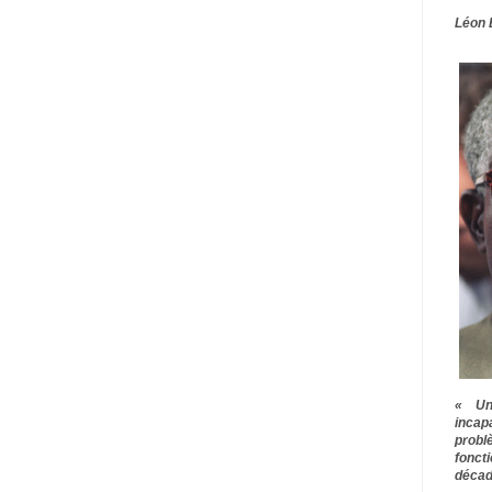
Léon 
« Une
inca
prob
fonct
décad