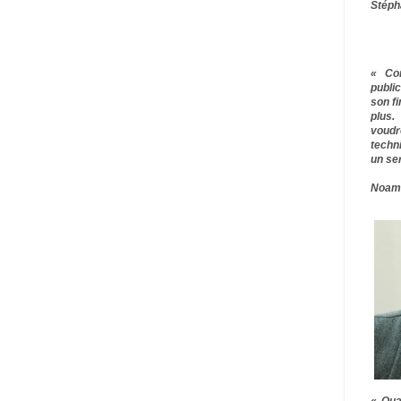
Stéph
« Co
publ
son f
plus.
voudr
techn
un ser
Noam
« Qua