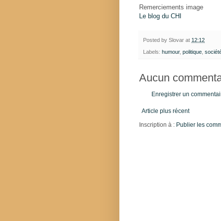
Remerciements image
Le blog du CHI
Posted by
Slovar
at
12:12
Labels:
humour
,
politique
,
sociét
Aucun commentai
Enregistrer un commentai
Article plus récent
Inscription à :
Publier les com