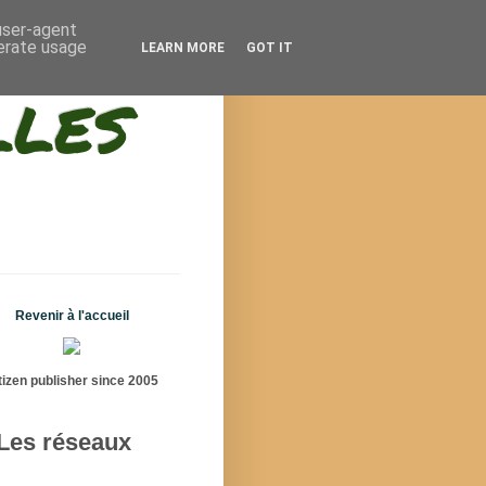
 user-agent
nerate usage
LEARN MORE
GOT IT
lles
Revenir à l'accueil
tizen publisher since 2005
Les réseaux