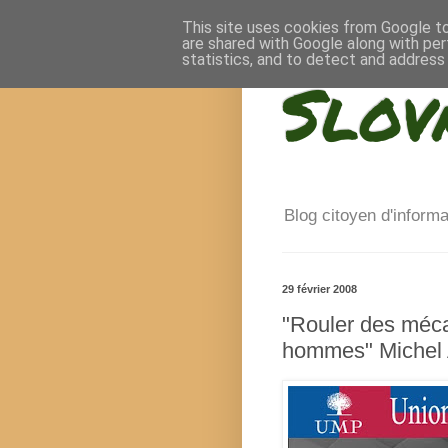
This site uses cookies from Google to 
are shared with Google along with per
statistics, and to detect and address
Slov
Blog citoyen d'inform
29 février 2008
"Rouler des méca
hommes" Miche