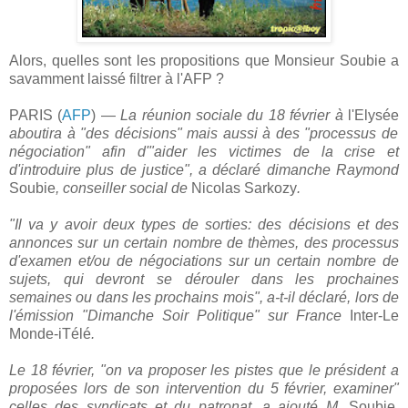
Alors, quelles sont les propositions que Monsieur Soubie a
savamment laissé filtrer à l'AFP ?
PARIS (
AFP
) —
La réunion sociale du 18 février à
l'Elysée
aboutira à "des décisions" mais aussi à des "processus de
négociation" afin d'"aider les victimes de la crise et
d'introduire plus de justice", a déclaré dimanche Raymond
Soubie
, conseiller social de
Nicolas
Sarkozy
.
"Il va y avoir deux types de sorties: des décisions et des
annonces sur un certain nombre de thèmes, des processus
d'examen et/ou de négociations sur un certain nombre de
sujets, qui devront se dérouler dans les prochaines
semaines ou dans les prochains mois", a-t-il déclaré, lors de
l'émission "Dimanche Soir Politique" sur France
Inter-Le
Monde-iTélé
.
Le 18 février, "on va proposer les pistes que le président a
proposées lors de son intervention du 5 février, examiner"
celles des syndicats et du patronat, a ajouté M.
Soubie
.