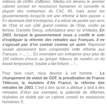
millions de chiffre d'affaires,
Altedia
est devenu le premier
cabinet conseil en ressources humaines et conseille la
plupart des entreprises du
CAC
40, mais aussi les
gouvernements lorsqu'ils ont une réforme à faire passer. «
En devenant chef d'entreprise, il a refusé de perdre son sens
de
l'Etat
et son côté grand commis de
l'Etat
, confie sa
femme,
Danielle
Deruy
,
cofondatrice
avec lui
d'Altedia
.
En
2003, lorsque le gouvernement nous a confié le soin
d'expliquer la réforme des retraites aux Français, il ne
s'agissait pas d'un contrat comme un autre
. Raymond
voulait absolument faire comprendre cette réforme aux
Français. » ... / ... En revendant son entreprise pour plus de
100 millions d'euros au groupe
Adecco
(le numéro un du
travail temporaire),
Soubie
a fait fortune ... / ...
Pour faire court, nous devons à cet homme :
Le
changement de statut de GDF, la privatisation de France
Télécom, la mutation d'Air France, la réforme des
retraites de 2003
. C'est à dire qu'on a attribué à tord à des
ministres (Fillon par exemple) la paternité de réformes
réalisées en réalité par un cabinet conseil en ressources
humaines. E