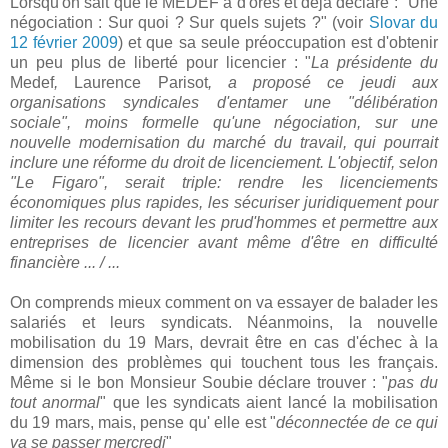
Lorsqu'on sait que le MEDEF a d'ores et déjà déclaré : "Une
négociation : Sur quoi ? Sur quels sujets ?" (voir
Slovar du
12 février 2009
) et que sa seule préoccupation est d'obtenir
un peu plus de liberté pour licencier : "
La présidente du
Medef
,
Laurence
Parisot
, a proposé ce jeudi aux
organisations syndicales d'entamer une "délibération
sociale", moins formelle qu'une négociation, sur une
nouvelle modernisation du marché du travail, qui pourrait
inclure une réforme du droit de licenciement. L'objectif, selon
"Le Figaro", serait triple: rendre les licenciements
économiques plus rapides, les sécuriser juridiquement pour
limiter les recours devant les prud'hommes et permettre aux
entreprises de licencier avant même d'être en difficulté
financière ... / ...
On comprends mieux comment on va essayer de balader les
salariés et leurs syndicats. Néanmoins, la nouvelle
mobilisation du 19 Mars, devrait être en cas d'échec à la
dimension des problèmes qui touchent tous les français.
Même si le bon Monsieur Soubie déclare trouver : "
pas du
tout anormal
" que les syndicats aient lancé la mobilisation
du 19 mars, mais, pense qu' elle est "
déconnectée de ce qui
va se passer mercredi
"