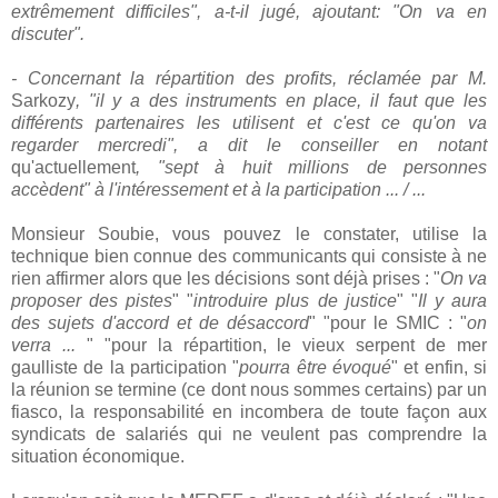
extrêmement difficiles", a-t-il jugé, ajoutant: "On va en
discuter".
- Concernant la répartition des profits, réclamée par M.
Sarkozy
, "il y a des instruments en place, il faut que les
différents partenaires les utilisent et c'est ce qu'on va
regarder mercredi", a dit le conseiller en notant
qu'actuellement
, "sept à huit millions de personnes
accèdent" à l'intéressement et à la participation ... / ...
Monsieur Soubie, vous pouvez le constater, utilise la
technique bien connue des communicants qui consiste à ne
rien affirmer alors que les décisions sont déjà prises : "
On va
proposer des pistes
" "
introduire plus de justice
" "
Il y aura
des sujets d'accord et de désaccord
" "pour le SMIC : "
on
verra ...
" "pour la répartition, le vieux serpent de mer
gaulliste de la participation "
pourra être évoqué
" et enfin, si
la réunion se termine (ce dont nous sommes certains) par un
fiasco, la responsabilité en incombera de toute façon aux
syndicats de salariés qui ne veulent pas comprendre la
situation économique.