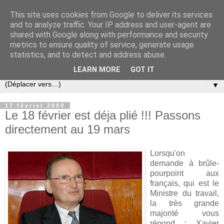
This site uses cookies from Google to deliver its services
Slovar les Nouvelles
and to analyze traffic. Your IP address and user-agent are
shared with Google along with performance and security
metrics to ensure quality of service, generate usage
Blog citoyen d'informations, de décryptages et de
statistics, and to detect and address abuse.
commentaires depuis 2005
LEARN MORE
GOT IT
▼
17 février 2009
Le 18 février est déja plié !!! Passons
directement au 19 mars
Lorsqu'on
demande à brûle-
pourpoint aux
français, qui est le
Ministre du travail,
la très grande
majorité vous
répond : Xavier