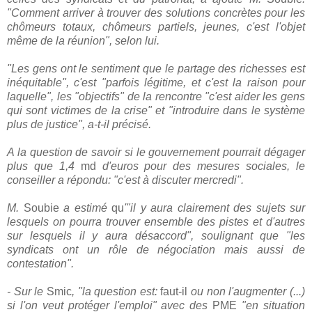
"Comment arriver à trouver des solutions concrètes pour les
chômeurs totaux, chômeurs partiels, jeunes, c'est l'objet
même de la réunion", selon lui.
"Les gens ont le sentiment que le partage des richesses est
inéquitable", c'est "parfois légitime, et c'est la raison pour
laquelle", les "objectifs" de la rencontre "c'est aider les gens
qui sont victimes de la crise" et "introduire dans le système
plus de justice", a-t-il précisé.
A la question de savoir si le gouvernement pourrait dégager
plus que 1,4
md
d'euros pour des mesures sociales, le
conseiller a répondu: "c'est à discuter mercredi".
M.
Soubie
a estimé
qu
'"il y aura clairement des sujets sur
lesquels on pourra trouver ensemble des pistes et d'autres
sur lesquels il y aura désaccord", soulignant que "les
syndicats ont un rôle de négociation mais aussi de
contestation".
- Sur le
Smic
, "la question est:
faut-il
ou non l'augmenter (...)
si l'on veut protéger l'emploi" avec des
PME
"en situation