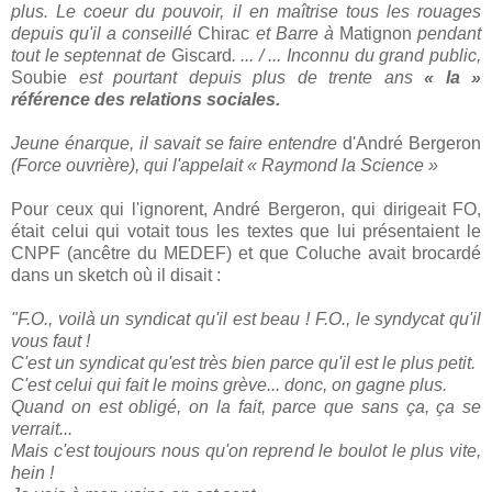
plus. Le coeur du pouvoir, il en maîtrise tous les rouages
depuis qu'il a conseillé
Chirac
et Barre à
Matignon
pendant
tout le septennat de
Giscard
. ... / ... Inconnu du grand public,
Soubie
est pourtant depuis plus de trente ans
« la »
référence des relations sociales.
Jeune énarque, il savait se faire entendre
d'André
Bergeron
(Force ouvrière), qui l'appelait « Raymond la Science »
Pour ceux qui l'ignorent, André Bergeron, qui dirigeait FO,
était celui qui votait tous les textes que lui présentaient le
CNPF (ancêtre du MEDEF) et que Coluche avait brocardé
dans un sketch où il disait :
"F.O., voilà un syndicat qu'il est beau ! F.O., le syndycat qu'il
vous faut !
C'est un syndicat qu'est très bien parce qu'il est le plus petit.
C'est celui qui fait le moins grève... donc, on gagne plus.
Quand on est obligé, on la fait, parce que sans ça, ça se
verrait...
Mais c'est toujours nous qu'on reprend le boulot le plus vite,
hein !