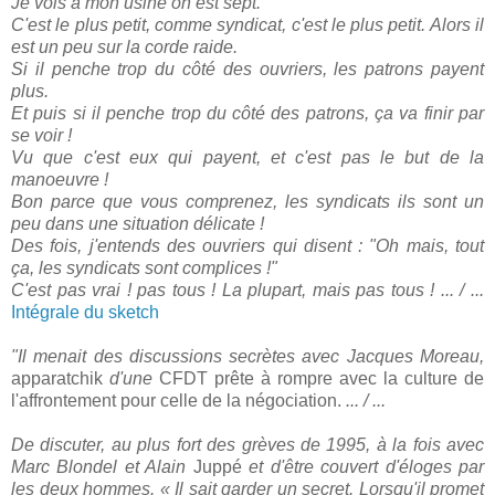
Je vois à mon usine on est sept.
C'est le plus petit, comme syndicat, c'est le plus petit. Alors il
est un peu sur la corde raide.
Si il penche trop du côté des ouvriers, les patrons payent
plus.
Et puis si il penche trop du côté des patrons, ça va finir par
se voir !
Vu que c'est eux qui payent, et c'est pas le but de la
manoeuvre !
Bon parce que vous comprenez, les syndicats ils sont un
peu dans une situation délicate !
Des fois, j'entends des ouvriers qui disent : "Oh mais, tout
ça, les syndicats sont complices !"
C'est pas vrai ! pas tous ! La plupart, mais pas tous ! ... / ...
Intégrale du sketch
"Il menait des discussions secrètes avec Jacques Moreau,
apparatchik
d'une
CFDT prête à rompre avec la culture de
l'affrontement pour celle de la négociation.
... / ...
De discuter, au plus fort des grèves de 1995, à la fois avec
Marc Blondel et Alain
Juppé
et d'être couvert d'éloges par
les deux hommes. « Il sait garder un secret. Lorsqu'il promet