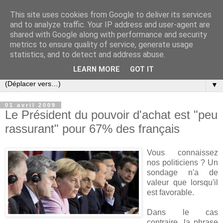
This site uses cookies from Google to deliver its services
Slovar les Nouvelles
and to analyze traffic. Your IP address and user-agent are
shared with Google along with performance and security
metrics to ensure quality of service, generate usage
Blog citoyen d'informations, de décryptages et de
statistics, and to detect and address abuse.
commentaires depuis 2005
LEARN MORE
GOT IT
▼
01 avril 2009
Le Président du pouvoir d'achat est "peu
rassurant" pour 67% des français
Vous connaissez
nos politiciens ? Un
sondage n'a de
valeur que lorsqu'il
est favorable.
Dans le cas
contraire, la phrase