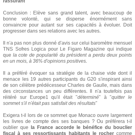
rassurant
"
Conclusion : Elève sans grand talent, avec beaucoup de
bonne volonté, qui se disperse énormément sans
convaincre pour autant sur ses capacités à évoluer. Doit
progresser dans ses relations avec les autres.
Il n'a pas non plus donné d'avis sur celui baromètre mensuel
TNS Sofres Logica pour Le Figaro Magazine qui indique
que
la cote de popularité du président a perdu deux points
en un mois, à 36% d'opinions positives.
Il a préféré évoquer sa stratégie de la chaise vide dont il
menace les 19 autres participants du G20 s'inspirant ainsi
de son célèbre prédécesseur Charles de Gaulle, mais dans
des circonstances un peu différentes. Il n'a toutefois pas
réitéré sur Europe1 qu'il était "
déterminé
" à "
quitter
le
sommet s'il n'était pas satisfait des résultats
"
Exigera t-il lors de ce sommet que Monaco ouvre largement
les livres de compte des ses banques ? Ou préférera t-il
oublier que
la France accorde le bénéfice du bouclier
fiscal à ses ressortissants habitants le rocher
comme