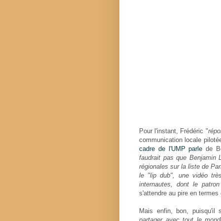
Pour l'instant, Frédéric "
répo
communication locale piloté
cadre de l'UMP parle
de Be
faudrait pas que Benjamin La
régionales sur la liste de Pa
le "lip dub", une vidéo tr
internautes, dont le patron 
s'attendre au pire en termes 
Mais enfin, bon, puisqu'il s
partager avec tout le mon