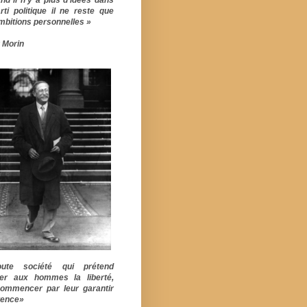
rti politique il ne reste que
mbitions personnelles »
 Morin
ute société qui prétend
er aux hommes la liberté,
commencer par leur garantir
stence»