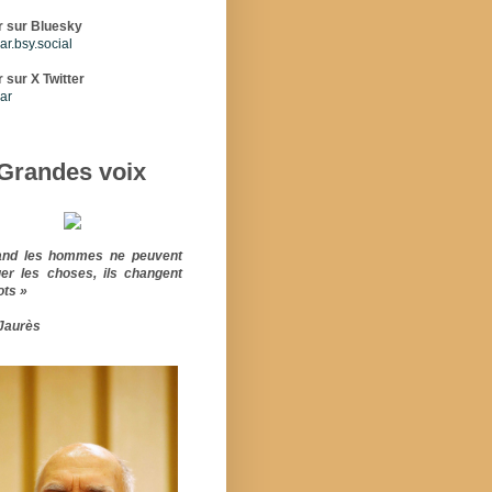
r sur Bluesky
r.bsy.social
 sur X Twitter
ar
Grandes voix
and les hommes ne peuvent
er les choses, ils changent
ots »
Jaurès