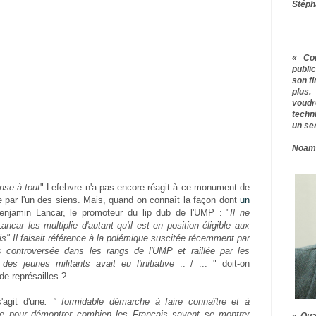
Stéph
« Co
publ
son f
plus.
voudr
techn
un ser
Noam
nse à tout
" Lefebvre n'a pas encore réagit à ce monument de
e par l'un des siens. Mais, quand on connaît la façon dont
un
njamin Lancar, le promoteur du lip dub de l'UMP : "
Il ne
ncar les multiplie d'autant qu'il est en position éligible aux
ris" Il faisait référence à la polémique suscitée récemment par
ès controversée dans les rangs de l'UMP et raillée par les
des jeunes militants avait eu l'initiative
.. / ... " doit-on
de représailles ?
'agit d'une
: " formidable démarche à faire connaître et à
de pour démontrer combien les Français savent se montrer
« Qua