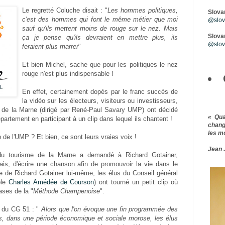
Le regretté Coluche disait : "
Les hommes politiques,
Slova
c'est des hommes qui font le même métier que moi
@slova
sauf qu'ils mettent moins de rouge sur le nez. Mais
Slovar
ça je pense qu'ils devraient en mettre plus, ils
@slov
feraient plus marrer
"
Et bien Michel, sache que pour les politiques le nez
rouge n'est plus indispensable !
En effet, certainement dopés par le franc succès de
la vidéo sur les électeurs, visiteurs ou investisseurs,
l de la Marne (dirigé par René-Paul Savary UMP) ont décidé
« Qu
épartement en participant à un clip dans lequel ils chantent !
chang
les m
p de l'UMP ? Et bien, ce sont leurs vraies voix !
Jean 
du tourisme de la Marne a demandé à Richard Gotainer,
ais, d'écrire une chanson afin de promouvoir la vie dans le
 de Richard Gotainer lui-même, les élus du Conseil général
ble
Charles Amédée de Courson
) ont tourné un petit clip où
ses de la "
Méthode Champenoise
".
te du CG 51 : "
Alors que l'on évoque une fin programmée des
es, dans une période économique et sociale morose, les élus