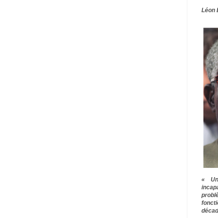
Léon 
« Une
inca
prob
fonct
décad