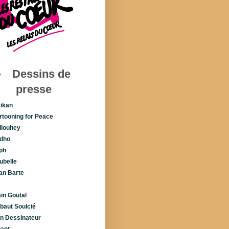
Dessins de
presse
tikan
rtooning for Peace
llouhey
dho
ph
ubelle
lan Barte
é
ain Goutal
ibaut Soulcié
n Dessinateur