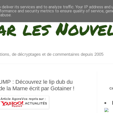
deliver its services and to analyze traffic. Your IP address and
formance and security metrics to ensure quality of service, ge
 abuse.
ar les Nouve
ations, de décryptages et de commentaires depuis 2005
UMP : Découvrez le lip dub du
e la Marne écrit par Gotainer !
Ci