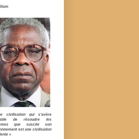
Blum
 civilisation qui s'avère
pable de résoudre les
lèmes que suscite son
ionnement est une civilisation
ente »