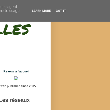
 user-agent
nerate usage
LEARN MORE
GOT IT
lles
Revenir à l'accueil
tizen publisher since 2005
Les réseaux