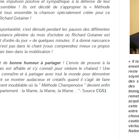
ne impulsion positive et sympathique à la défense de leur
ssemblée !
Ils ont décidé de s'approprier la « Méthode
t tous ensemble la chanson spécialement créée pour ce
Richard Gotainer !
spontanéité, s'est déroulé pendant les pauses des différentes
séance plénière du mois d'octobre où Richard Gotainer est
 d'ordre du jour » de quelques minutes. Il a donné naissance
 n'est pas dans le chant (vous comprendrez mieux ce propos
is bien dans la mobilisation !
« Il n
et de
bonne humeur à partager
! L'envie de prouver à la
ensem
is est affable et s'y connaît pour séduire le chaland ! Une
rest
 connaître et à partager avec tout le monde pour démontrer
soyon
 se montrer audacieux et créatifs quand il s'agit de faire
des s
nt inoubliable où la " Méthode Champenoise " devient enfin
des 
département : la Marne, la Marne, la Marne
... "- Source
CG51
immig
remet
acqui
cette
entre
chose
cauti
vérit
Nation