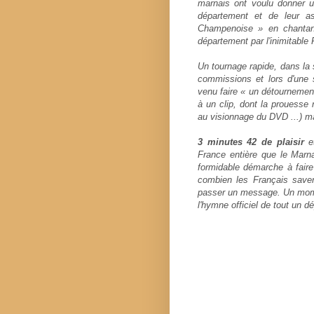
marnais ont voulu donner u
département et de leur a
Champenoise » en chantan
département par l'inimitable 
Un tournage rapide, dans la 
commissions et lors d'une 
venu faire « un détournement
à un clip, dont la prouesse
au visionnage du DVD ...) ma
3 minutes 42 de plaisir
France entière que le Marna
formidable démarche à faire
combien les Français savent
passer un message.
Un mome
l'hymne officiel de tout un 