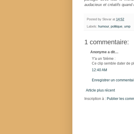
audacieux et créatifs quand i
Posted by
Slovar
at
14:52
Labels:
humour
,
politique
,
ump
1 commentaire:
Anonyme a dit…
Y'a un 'blème :
Ce clip semble dater de p
12:40 AM
Enregistrer un commentai
Article plus récent
Inscription à :
Publier les com