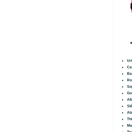
Ur
Ca
Ba
Ro
So
Go
Al
Si
Al
Th
Ma