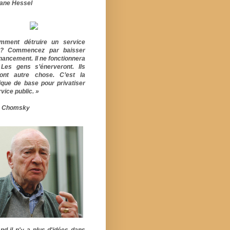
ane Hessel
mment détruire un service
ic? Commencez par baisser
inancement. Il ne fonctionnera
 Les gens s’énerveront. Ils
ont autre chose. C’est la
ique de base pour privatiser
vice public. »
 Chomsky
nd il n'y a plus d'idées dans