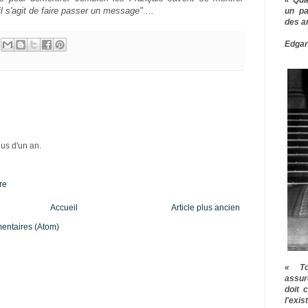
l s'agit de faire passer un message" ...
un pa
des a
Edgar
lus d'un an.
re
Accueil
Article plus ancien
mentaires (Atom)
« To
assur
doit 
l'exi