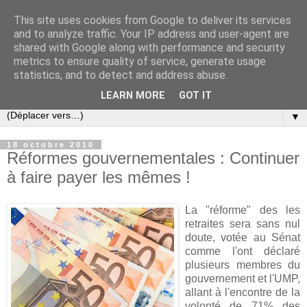
This site uses cookies from Google to deliver its services
Slovar les Nouvelles
and to analyze traffic. Your IP address and user-agent are
shared with Google along with performance and security
metrics to ensure quality of service, generate usage
Blog citoyen d'informations, de décryptages et de
statistics, and to detect and address abuse.
commentaires depuis 2005
LEARN MORE
GOT IT
▼
18 octobre 2010
Réformes gouvernementales : Continuer
à faire payer les mêmes !
La "réforme" des les
retraites sera sans nul
doute, votée au Sénat
comme l'ont déclaré
plusieurs membres du
gouvernement et l'UMP,
allant à l'encontre de la
volonté de 71% des