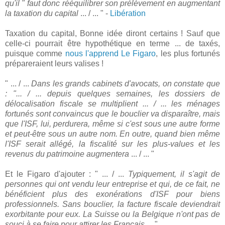
qu'il " faut donc rééquilibrer son prélèvement en augmentant
la taxation du capital
... / ... " -
Libération
Taxation du capital, Bonne idée diront certains ! Sauf que
celle-ci pourrait être hypothétique en terme ... de taxés,
puisque comme
nous l'apprend Le Figaro
, les plus fortunés
prépareraient leurs valises !
" ... / ...
Dans les grands cabinets d'avocats, on constate que
: "... / ... depuis quelques semaines, les dossiers de
délocalisation fiscale se multiplient ... / ... les ménages
fortunés sont convaincus que le bouclier va disparaître, mais
que l'ISF, lui, perdurera, même si c'est sous une autre forme
et peut-être sous un autre nom. En outre, quand bien même
l'ISF serait allégé, la fiscalité sur les plus-values et les
revenus du patrimoine augmentera
... / ... "
Et le Figaro d'ajouter : " ... / ...
Typiquement, il s'agit de
personnes qui ont vendu leur entreprise et qui, de ce fait, ne
bénéficient plus des exonérations d'ISF pour biens
professionnels. Sans bouclier, la facture fiscale deviendrait
exorbitante pour eux. La Suisse ou la Belgique n'ont pas de
souci à se faire pour attirer les Français
… "