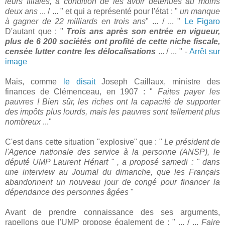
leurs filiales, à condition de les avoir détenues au moins
deux ans
... / ... " et qui a représenté pour l'état : "
un manque
à gagner de 22 milliards en trois ans
" ... / ... "
Le Figaro
D'autant que : "
Trois ans après son entrée en vigueur,
plus de 6 200 sociétés ont profité de cette niche fiscale,
censée lutter contre les délocalisations
... / ... " -
Arrêt sur
image
Mais, comme
le disait
Joseph Caillaux, ministre des
finances de Clémenceau, en 1907 : "
Faites payer les
pauvres ! Bien sûr, les riches ont la capacité de supporter
des impôts plus lourds, mais les pauvres sont tellement plus
nombreux
..."
C'est dans cette situation "explosive" que : "
Le président de
l'Agence nationale des service à la personne (ANSP), le
député UMP Laurent Hénart " , a proposé samedi : " dans
une interview au Journal du dimanche, que les Français
abandonnent un nouveau jour de congé pour financer la
dépendance des personnes âgées
"
Avant de prendre connaissance des ses arguments,
rapellons que l'UMP propose également de : " ... / ...
Faire