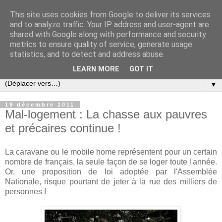
This site uses cookies from Google to deliver its services
Slovar les Nouvelles
and to analyze traffic. Your IP address and user-agent are
shared with Google along with performance and security
metrics to ensure quality of service, generate usage
Blog citoyen d'informations, de décryptages et de
statistics, and to detect and address abuse.
commentaires depuis 2005
LEARN MORE
GOT IT
▼
19 décembre 2011
Mal-logement : La chasse aux pauvres
et précaires continue !
La caravane ou le mobile home représentent pour un certain
nombre de français, la seule façon de se loger toute l'année.
Or, une proposition de loi adoptée par l'Assemblée
Nationale, risque pourtant de jeter à la rue des milliers de
personnes !