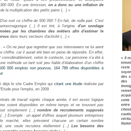
 300 000. En une émission,
on a donc eu une inflation de
e la multiplication des petits pains
(...) »
D'où sort ce chiffre de 500 000 ? En fait, de nulle part. C'est
antasmagorique (...) Il est tiré, à l'origine,
d'un sondage
années par les chambres des métiers afin d'estimer le
urvus
dans leurs secteurs d'activité
(...) »
: «
On ne peut que regretter que ses interviewers ne lui aient
 chiffre, car il aurait été bien en peine de répondre. En effet,
t considérablement, selon le contexte, car personne n’a été à
« Il n
ensem
une méthode un tant soit peu fiable d’élaboration d’un chiffre
rest
500 000 emplois non pourvus, 164 789 offres disponibles à
soyon
ur
des s
des 
it déjà le site Cadre Emploi qui
citant une étude
réalisée par
immig
'Etude pour l'emploi, en 2009
remet
acqui
ntrats de travail signés chaque année, il est assez logique
cette
entre
res soient disponibles en même temps et ne trouvent pas
chose
out simplement (...)
nombre de recrutements supposés
cauti
(...) Exemple : un appel d'offres auquel plusieurs entreprises
vérit
 le marché, elles prévoient chacune un certain nombre
Nation
l, une seule recrutera réellement (...)
Les besoins des