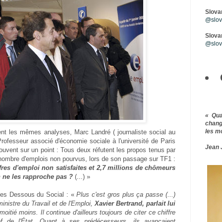
Slova
@slova
Slovar
@slov
« Qu
chang
les m
ent les mêmes analyses, Marc Landré ( journaliste social au
rofesseur associé d'économie sociale à l'université de Paris
Jean 
rouvent sur un point : Tous deux réfutent les propos tenus par
 nombre d'emplois non pourvus, lors de son passage sur TF1 :
fres d'emploi non satisfaites et 2,7 millions de chômeurs
n ne les rapproche pas ?
(...) »
es Dessous du Social : «
Plus c'est gros plus ça passe (...)
inistre du Travail et de l'Emploi,
Xavier Bertrand, parlait lui
 moitié moins. Il continue d'ailleurs toujours de citer ce chiffre
hef de l'État. Quant à ses prédécesseurs, ils avançaient