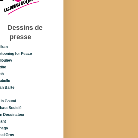
Dessins de
presse
tikan
rtooning for Peace
llouhey
dho
ph
ubelle
lan Barte
é
ain Goutal
ibaut Soulcié
n Dessinateur
uant
naga
cal Gros