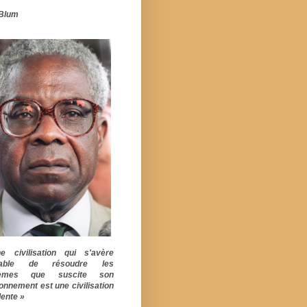
Blum
 civilisation qui s'avère
pable de résoudre les
lèmes que suscite son
ionnement est une civilisation
ente »