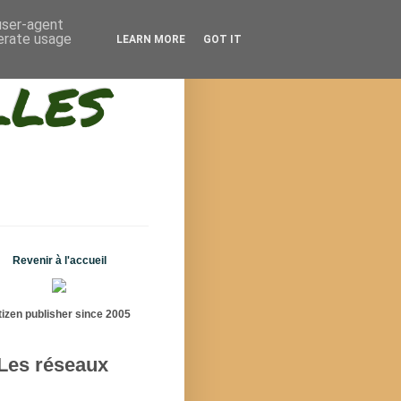
 user-agent
nerate usage
LEARN MORE
GOT IT
lles
Revenir à l'accueil
tizen publisher since 2005
Les réseaux