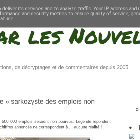
deliver its services and to analyze traffic. Your IP address and
formance and security metrics to ensure quality of service, ge
 abuse.
ar les Nouve
ations, de décryptages et de commentaires depuis 2005
de » sarkozyste des emplois non
Ci
t, 500 000 emplois seraient non pourvus. Légende répondent
 chiffres annoncés ne correspondent à ... aucune réalité !