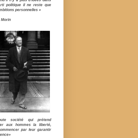
rti politique il ne reste que
mbitions personnelles »
 Morin
ute société qui prétend
er aux hommes la liberté,
commencer par leur garantir
stence»