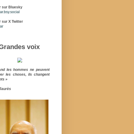
r sur Bluesky
r.bsy.social
 sur X Twitter
ar
Grandes voix
and les hommes ne peuvent
er les choses, ils changent
ots »
Jaurès