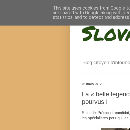
This site uses cookies from Google to 
are shared with Google along with per
statistics, and to detect and address
Slov
Blog citoyen d'inform
08 mars 2012
La « belle légen
pourvus !
Selon le Président candida
les spécialistes pour qui les