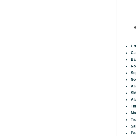
Ur
Ca
Ba
Ro
So
Go
Al
Si
Al
Th
Ma
Tr
Sa
Pa