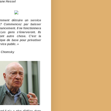
ane Hessel
mment détruire un service
ic? Commencez par baisser
inancement. Il ne fonctionnera
 Les gens s’énerveront. Ils
ont autre chose. C’est la
ique de base pour privatiser
vice public. »
 Chomsky
nd il n'y a plus d'idées dans