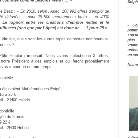
s comptés comme besoins réels
(...) »
Stéph
ite Bezz : «
En 2010, selon l’Apec, 100 992 offres d’emploi de
 été diffusées… pour 26 500 recrutements bruts … et 4000
”.
Le rapport entre les créations d’emploi nettes et le
« Co
iffusées (rien que par l’Apec) est donc de … 1 pour 25
»
publ
son f
virtuels, quels sont les autres types de postes non pourvus.
plus.
ont-ils ?
voudr
techn
un ser
Pôle Emploi s'imposait. Nous avons sélectionné 3 offres,
e notre Président à des emplois et qui feront probablement
Noam
urvus » pour un certain temps
domicile
u équivalent Mathématiques Exigé
 15 à 25 €
il : 2 H00 Hebdo
domicile
gée de 3 mois
 9,22 €
ail : 2H00 Hebdo
« Qua