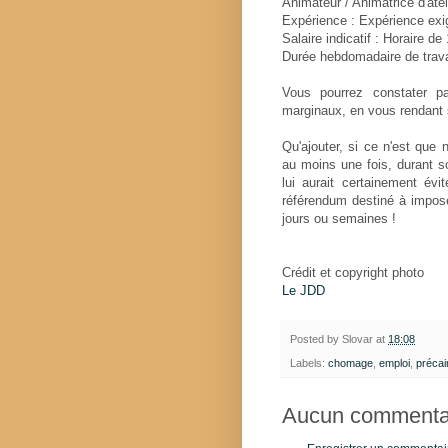
Animateur / Animatrice d'atel
Expérience : Expérience exi
Salaire indicatif : Horaire de
Durée hebdomadaire de trav
Vous pourrez constater p
marginaux, en vous rendant
Qu'ajouter, si ce n'est que 
au moins une fois, durant so
lui aurait certainement év
référendum destiné à impose
jours ou semaines !
Crédit et copyright photo
Le JDD
Posted by
Slovar
at
18:08
Labels:
chomage
,
emploi
,
précai
Aucun commentai