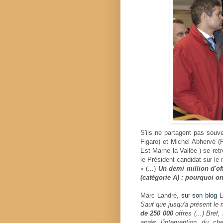
S'ils ne partagent pas souv
Figaro) et Michel Abhervé (P
Est Marne la Vallée ) se ret
le Président candidat sur le
« (...)
Un demi million d'of
(catégorie A) : pourquoi o
Marc Landré,
sur son blog
L
Sauf que jusqu'à présent le m
de 250 000
offres (...) Bref,
après l'intervention du c