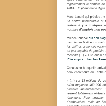
régulièrement le nombre de
100%
. Un phénomène digne d
Marc Landré qui précise : «
un chiffre pifométrique et f
réalisé il y a quelques 
nombre d'emplois non po
Michel Abhervé
sur son blog
pas demandé d’où il sortait ce
les chiffres annoncés varien
ce jour capable de produire 
reconnu
(...) » Lire aussi :
Pôle emploi : cherchez l’erre
Conclusion à laquelle arriva
deux chercheurs du Centre d
« (...)
sur 13 millions de co
qu'en moyenne 400 000 off
preneurs instantanément. T
restent totalement virtuels
répondent. Pour arracher
d'embauches, mais au fina