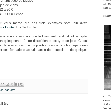
ier artistique ou ludique
un pa
gée de 2 ans
des a
 12 à 20 €
ail : 6H00 Hebdo
Edgar
ar vous même que ces trois exemples sont loin d'être
sur le site
de Pôle Emploi !
nous aurions souhaité que le Président candidat ait accepté,
n quinquennat, à titre d'expérience, ce type de jobs. Ce qui
ité de n'avoir comme proposition contre le chômage, qu'un
r des formations aboutissant à des emplois ... de quelques
res
,
sarkozy
« To
assur
re:
doit 
l'exi