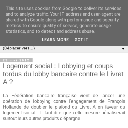
This site uses cookies from Google to deliver its services
Slovar les Nouvelles
and to analyze traffic. Your IP address and user-agent are
shared with Google along with performance and security
metrics to ensure quality of service, generate usage
Blog citoyen d'informations, de décryptages et de
statistics, and to detect and address abuse.
commentaires depuis 2005
LEARN MORE
GOT IT
▼
23 mai 2012
Logement social : Lobbying et coups
tordus du lobby bancaire contre le Livret
A ?
La Fédération bancaire française vient de lancer une
opération de lobbying contre l'engagement de François
Hollande de doubler le plafond du Livret A en faveur du
logement social . Il faut dire que cette mesure pénaliserait
surtout leurs autres produits d'épargne !