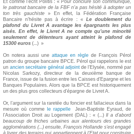
Et comme l'écrit Politis : «
Pour conclure son communiqué,
le patronat bancaire de la FBF n’a pas hésité à adopter un
ton très gauchiste
» En effet, la Fédération Française
Bancaire n'hésite pas à écrire : «
Le doublement du
plafond du Livret A avantage les épargnants les plus
aisés. En effet, le Livret A ne compte qu'une minorité
seulement de détenteurs ayant atteint le plafond de
15300 euros
(...) »
On notera aussi une
attaque en règle
de François Pérol
patron du groupe bancaire BPCE. Pérol qui rappelons le est
un
ancien secrétaire général adjoint
de l'Elysée, nommé par
Nicolas Sarkozy, directeur de la deuxième banque de
France, issue de la fusion entre les Caisses d'Epargne et les
Banques Populaires. Alors que la BPCE est historiquement
un des plus gros collecteurs d'épargne de Livret A.
Or, l'argument sur la raretée du foncier est fallacieux dans la
mesure où comme
le rappelle
Jean-Baptiste Eyraud, de
l'Association Droit au Logement (DAL) : « (...)
Il a d'abord
beaucoup de friches urbaines aux alentours des grandes
agglomérations (...) ensuite, François Hollande s'est engagé
à livrer des terrains qui appartiennent à l'Etat pour construire