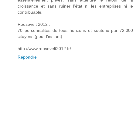
essentiellement privés, sans attendre le retour de la
croissance et sans ruiner l'état ni les entreprises ni le
contribuable.
Roosevelt 2012 :
70 personnalités de tous horizons et soutenu par 72.000
citoyens (pour l'instant)
http://www.roosevelt2012.fr/
Répondre