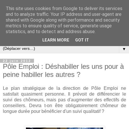
This site uses cookies from Google to deliver its services
Slovar les Nouvelles
and to analyze traffic. Your IP address and user-agent are
shared with Google along with performance and security
metrics to ensure quality of service, generate usage
Blog citoyen d'informations, de décryptages et de
statistics, and to detect and address abuse.
commentaires depuis 2005
LEARN MORE
GOT IT
▼
22 juin 2012
Pôle Emploi : Déshabiller les uns pour à
peine habiller les autres ?
Le plan stratégique de la direction de Pôle Emploi ne
satisfait quasiment personne. Il prévoit de différencier le
suivi des chômeurs, mais pas d'augmenter des effectifs de
conseillers. Devra t-on être obligatoirement chômeur de
longue durée pour bénéficier d'un suivi qualitatif ?