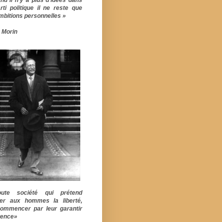
rti politique il ne reste que
mbitions personnelles »
 Morin
ute société qui prétend
er aux hommes la liberté,
commencer par leur garantir
stence»