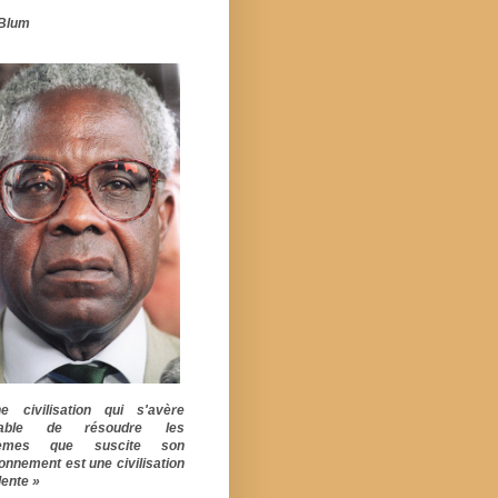
Blum
 civilisation qui s'avère
pable de résoudre les
lèmes que suscite son
ionnement est une civilisation
ente »