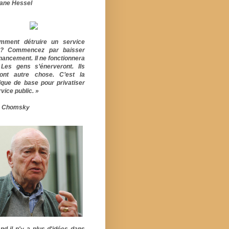
ane Hessel
mment détruire un service
ic? Commencez par baisser
inancement. Il ne fonctionnera
 Les gens s’énerveront. Ils
ont autre chose. C’est la
ique de base pour privatiser
vice public. »
 Chomsky
nd il n'y a plus d'idées dans