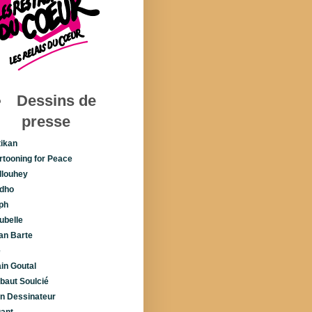
Dessins de
presse
tikan
rtooning for Peace
llouhey
dho
ph
ubelle
lan Barte
é
ain Goutal
ibaut Soulcié
n Dessinateur