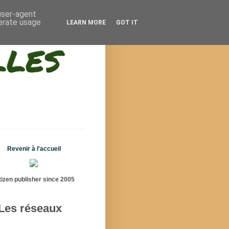
 user-agent
nerate usage
LEARN MORE
GOT IT
lles
Revenir à l'accueil
tizen publisher since 2005
Les réseaux