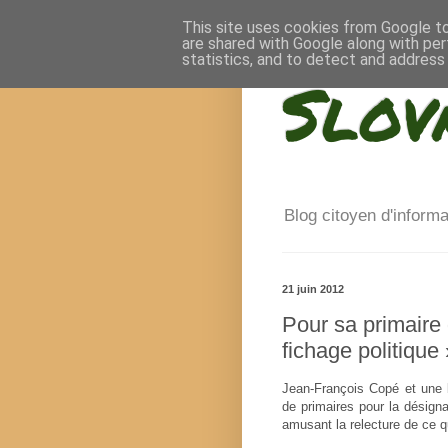
This site uses cookies from Google to 
are shared with Google along with per
statistics, and to detect and address
Slov
Blog citoyen d'inform
21 juin 2012
Pour sa primaire 
fichage politique 
Jean-François Copé et une b
de primaires pour la désign
amusant la relecture de ce qu