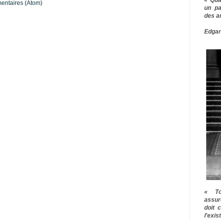
mentaires (Atom)
un pa
des a
Edgar
« To
assur
doit 
l'exi