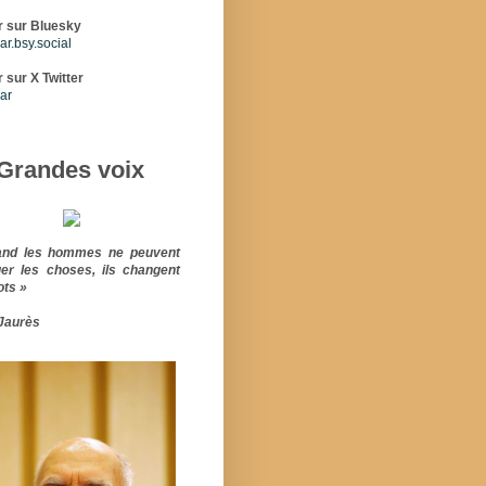
r sur Bluesky
r.bsy.social
 sur X Twitter
ar
Grandes voix
and les hommes ne peuvent
er les choses, ils changent
ots »
Jaurès