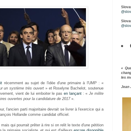
Slova
@slova
Slovar
@slov
« Qu
chang
les m
it
récemment au sujet de l'idée d'une primaire à l'UMP : «
Jean 
our un système très ouvert
» et Roselyne Bachelot, soutenue
vement, vient de lui emboiter le pas
en lançant
: «
Je milite
aires ouvertes pour la candidature de 2017
».
, l'ancien parti majoritaire devrait se livrer à l'exercice qui a
ançois Hollande comme candidat officiel.
mais qui pourrait prêter à rire si on relit le texte d'une pétition
 la primaire socialiste, et qui est d'ailleurs
encore disponible