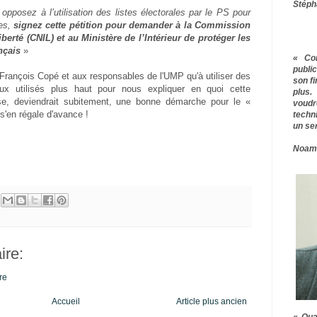
Stéph
posez à l’utilisation des listes électorales par le PS pour
res,
signez cette pétition pour demander à la Commission
iberté (CNIL) et au Ministère de l’Intérieur de protéger les
nçais
»
« Co
publ
-François Copé et aux responsables de l'UMP qu'à utiliser des
son f
ux utilisés plus haut pour nous expliquer en quoi cette
plus.
se, deviendrait subitement, une bonne démarche pour le «
voudr
'en régale d'avance !
techn
un ser
Noam
re:
re
Accueil
Article plus ancien
« Qua