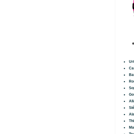
Ur
Ca
Ba
Ro
So
Go
Al
Si
Al
Th
Ma