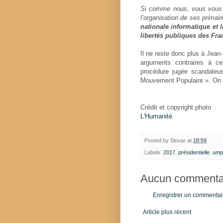
Si comme nous, vous vous op
l’organisation de ses primai
nationale informatique et l
libertés publiques des Fra
Il ne reste donc plus à Jean
arguments contraires à ce
procédure jugée scandaleu
Mouvement Populaire ». On s
Crédit et copyright photo
L'Humanité
Posted by
Slovar
at
18:59
Labels:
2017
,
présidentielle
,
ump
Aucun commentai
Enregistrer un commentai
Article plus récent