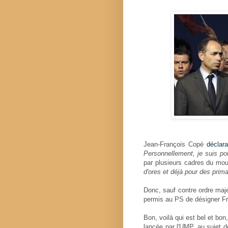
Jean-François Copé
déclara
Personnellement, je suis p
par plusieurs cadres du mou
d'ores et déjà pour des prim
Donc, sauf contre ordre majeur
permis au PS de désigner Fr
Bon, voilà qui est bel et bon, 
lancée par l'UMP, au sujet de