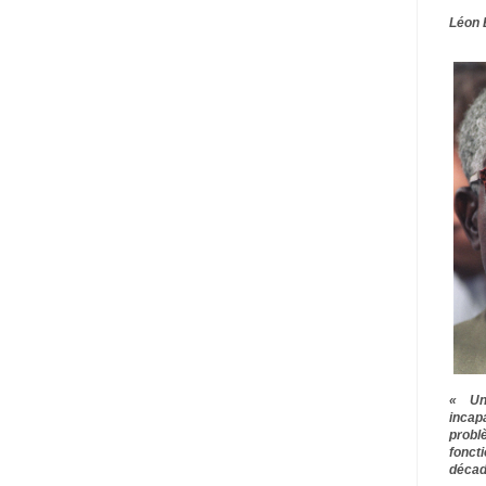
Léon 
« Une
inca
prob
fonct
décad