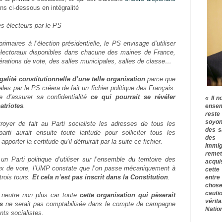
ns ci-dessous en intégralité
es électeurs par le PS
imaires à l’élection présidentielle, le PS envisage d’utiliser
électoraux disponibles dans chacune des mairies de France,
érations de vote, des salles municipales, salles de classe…
galité constitutionnelle d’une telle organisation
parce que
orales par le PS créera de fait un fichier politique des Français.
e d’assurer sa confidentialité
ce qui pourrait se révéler
« Il n
atriotes
.
ensem
rest
soyon
yer de fait au Parti socialiste les adresses de tous les
des s
parti aurait ensuite toute latitude pour solliciter tous les
des 
porter la certitude qu’il détruirait par la suite ce fichier.
immig
remet
Parti politique d’utiliser sur l’ensemble du territoire des
acqui
aux de vote, l’UMP constate que l’on passe mécaniquement à
cette
trois tours.
Et cela n’est pas inscrit dans la Constitution
.
entre
chose
cauti
s neutre non plus car toute
cette organisation qui pèserait
vérit
s
ne serait pas comptabilisée dans le compte de campagne
Nation
nts socialistes.