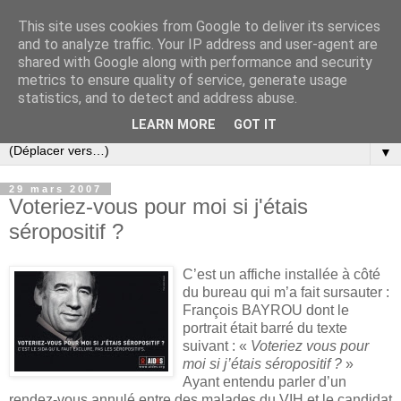
This site uses cookies from Google to deliver its services
Slovar les Nouvelles
and to analyze traffic. Your IP address and user-agent are
shared with Google along with performance and security
metrics to ensure quality of service, generate usage
Blog citoyen d'informations, de décryptages et de
statistics, and to detect and address abuse.
commentaires depuis 2005
LEARN MORE
GOT IT
▼
29 mars 2007
Voteriez-vous pour moi si j'étais
séropositif ?
C’est un affiche installée à côté
du bureau qui m’a fait sursauter :
François BAYROU dont le
portrait était barré du texte
suivant : «
Voteriez vous pour
moi si j’étais séropositif ?
»
Ayant entendu parler d’un
rendez-vous annulé entre des malades du VIH et le candidat