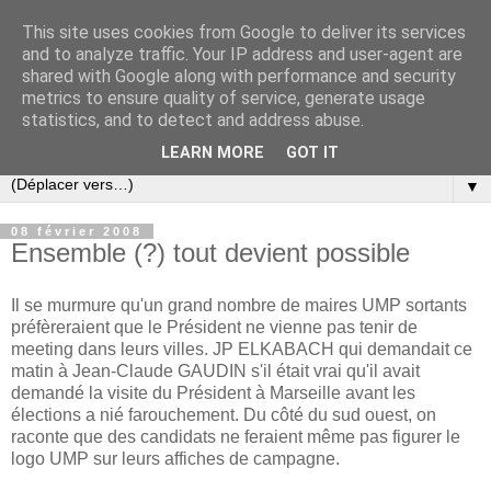
This site uses cookies from Google to deliver its services
Slovar les Nouvelles
and to analyze traffic. Your IP address and user-agent are
shared with Google along with performance and security
metrics to ensure quality of service, generate usage
Blog citoyen d'informations, de décryptages et de
statistics, and to detect and address abuse.
commentaires depuis 2005
LEARN MORE
GOT IT
▼
08 février 2008
Ensemble (?) tout devient possible
Il se murmure qu'un grand nombre de maires UMP sortants
préfèreraient que le Président ne vienne pas tenir de
meeting dans leurs villes. JP ELKABACH qui demandait ce
matin à Jean-Claude GAUDIN s'il était vrai qu'il avait
demandé la visite du Président à Marseille avant les
élections a nié farouchement. Du côté du sud ouest, on
raconte que des candidats ne feraient même pas figurer le
logo UMP sur leurs affiches de campagne.