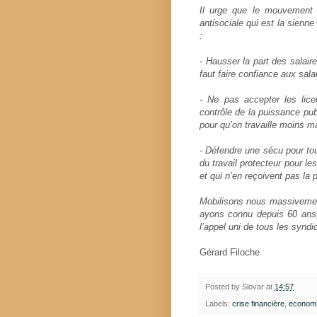
Il urge que le mouvement so
antisociale qui est la sienne 
:
- Hausser la part des salaire
faut faire confiance aux sala
- Ne pas accepter les lice
contrôle de la puissance pub
pour qu’on travaille moins ma
- Défendre une sécu pour tou
du travail protecteur pour l
et qui n’en reçoivent pas la p
Mobilisons nous massivement 
ayons connu depuis 60 ans, 
l’appel uni de tous les syndi
Gérard Filoche
Posted by
Slovar
at
14:57
Labels:
crise financière
,
econom