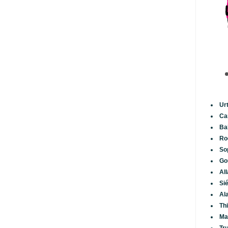
Ur
Ca
Ba
Ro
So
Go
Al
Si
Al
Th
Ma