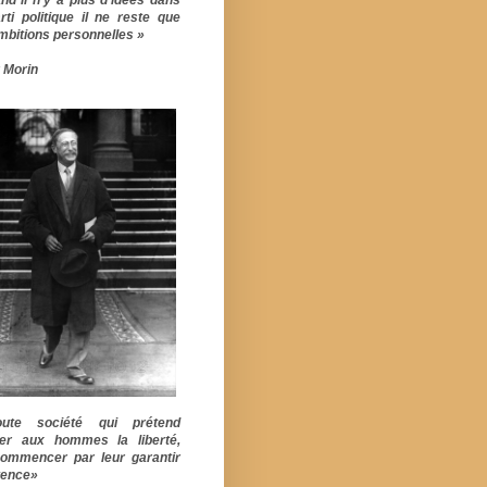
rti politique il ne reste que
mbitions personnelles »
 Morin
ute société qui prétend
er aux hommes la liberté,
commencer par leur garantir
stence»