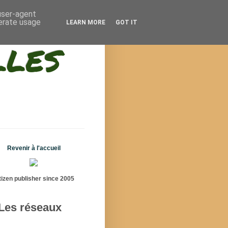
 user-agent
nerate usage
LEARN MORE
GOT IT
lles
Revenir à l'accueil
tizen publisher since 2005
Les réseaux