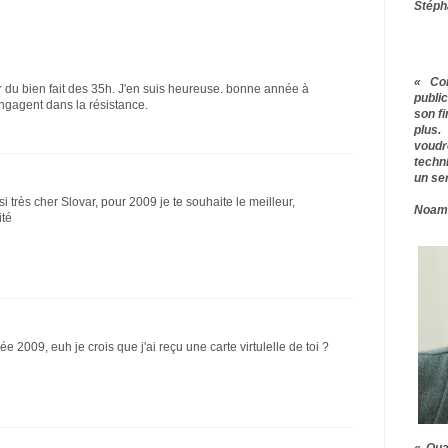
Stéph
« Co
r du bien fait des 35h. J'en suis heureuse. bonne année à
publ
engagent dans la résistance.
son f
plus.
voudr
techn
un ser
i très cher Slovar, pour 2009 je te souhaite le meilleur,
Noam
ité
 2009, euh je crois que j'ai reçu une carte virtulelle de toi ?
« Qua