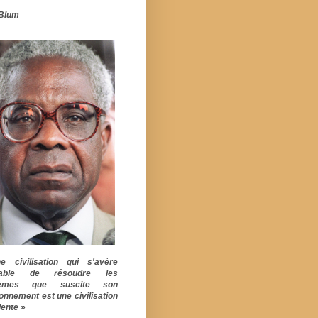
Blum
 civilisation qui s'avère
pable de résoudre les
lèmes que suscite son
ionnement est une civilisation
ente »