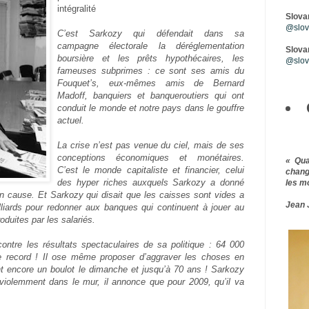
intégralité
Slova
@slova
C’est Sarkozy qui défendait dans sa
campagne électorale la déréglementation
Slovar
boursière et les prêts hypothécaires, les
@slov
fameuses subprimes : ce sont ses amis du
Fouquet’s, eux-mêmes amis de Bernard
Madoff, banquiers et banqueroutiers qui ont
conduit le monde et notre pays dans le gouffre
actuel.
La crise n’est pas venue du ciel, mais de ses
conceptions économiques et monétaires.
« Qu
C’est le monde capitaliste et financier, celui
chang
des hyper riches auxquels Sarkozy a donné
les m
 en cause. Et Sarkozy qui disait que les caisses sont vides a
Jean 
liards pour redonner aux banques qui continuent à jouer au
oduites par les salariés.
n contre les résultats spectaculaires de sa politique : 64 000
 record !
Il ose même proposer d’aggraver les choses en
ont encore un boulot le dimanche et jusqu’à 70 ans !
Sarkozy
violemment dans le mur, il annonce que pour 2009, qu’il va