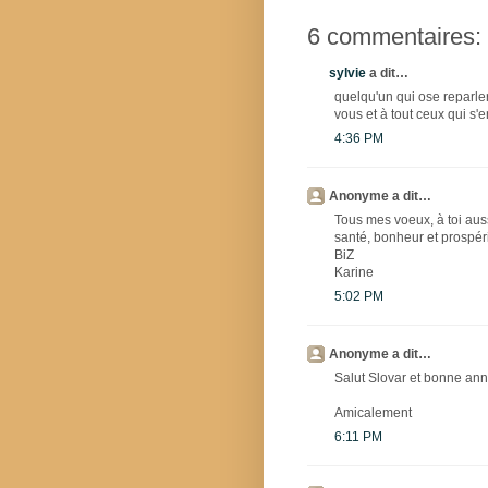
6 commentaires:
sylvie
a dit…
quelqu'un qui ose reparle
vous et à tout ceux qui s'
4:36 PM
Anonyme a dit…
Tous mes voeux, à toi auss
santé, bonheur et prospér
BiZ
Karine
5:02 PM
Anonyme a dit…
Salut Slovar et bonne année
Amicalement
6:11 PM