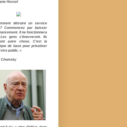
ane Hessel
mment détruire un service
ic? Commencez par baisser
inancement. Il ne fonctionnera
 Les gens s’énerveront. Ils
ont autre chose. C’est la
ique de base pour privatiser
vice public. »
 Chomsky
nd il n'y a plus d'idées dans