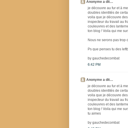
Anonyme a dit…
je découvre au fur et à m
doubles identités de cert
voila que je découvre des a
inspecteur du travail au f
couleuvres et des lanterne
ton blog ! Voila qui me su
Nous ne serons pas trop de
Ps que penses tu des leftb
by gauchedecombat
6:42 PM
Anonyme a dit…
je découvre au fur et à m
doubles identités de cert
voila que je découvre des a
inspecteur du travail au f
couleuvres et des lanterne
ton blog ! Voila qui me s
tu aimes
by gauchedecombat