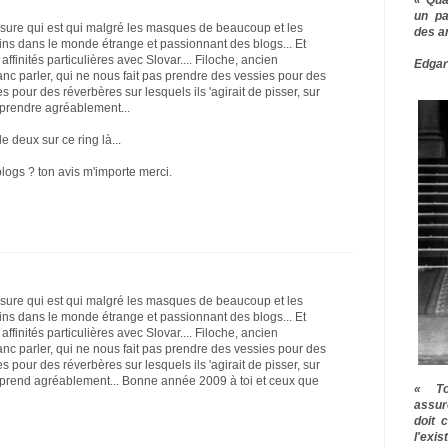
un pa
esure qui est qui malgré les masques de beaucoup et les
des a
ains dans le monde étrange et passionnant des blogs... Et
ffinités particulières avec Slovar.... Filoche, ancien
Edgar
ranc parler, qui ne nous fait pas prendre des vessies pour des
s pour des réverbères sur lesquels ils 'agirait de pisser, sur
rprendre agréablement...
 deux sur ce ring là...
logs ? ton avis m'importe merci.
esure qui est qui malgré les masques de beaucoup et les
ains dans le monde étrange et passionnant des blogs... Et
ffinités particulières avec Slovar.... Filoche, ancien
ranc parler, qui ne nous fait pas prendre des vessies pour des
s pour des réverbères sur lesquels ils 'agirait de pisser, sur
urprend agréablement... Bonne année 2009 à toi et ceux que
« To
assur
doit 
l'exi