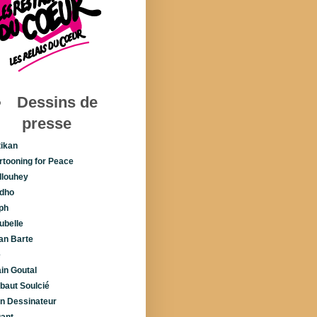
Dessins de
presse
tikan
rtooning for Peace
llouhey
dho
ph
ubelle
lan Barte
é
ain Goutal
ibaut Soulcié
n Dessinateur