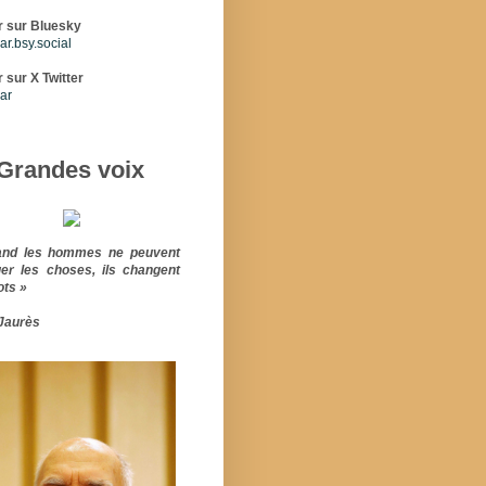
r sur Bluesky
r.bsy.social
 sur X Twitter
ar
Grandes voix
and les hommes ne peuvent
er les choses, ils changent
ots »
Jaurès