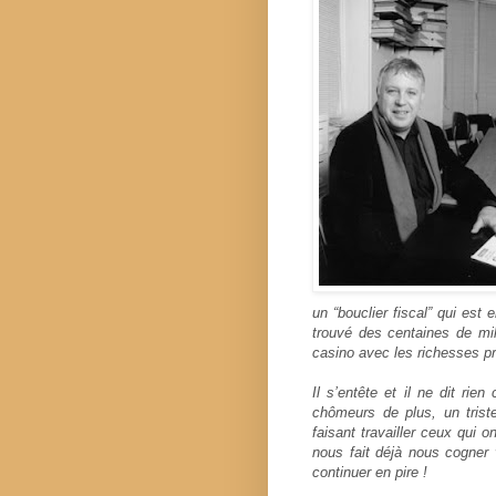
un “bouclier fiscal” qui est
trouvé des centaines de mil
casino avec les richesses pr
Il s’entête et il ne dit rie
chômeurs de plus, un triste
faisant travailler ceux qui 
nous fait déjà nous cogner 
continuer en pire !