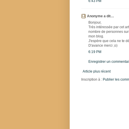
6:43 PM
Anonyme a dit…
Bonjour,
Très intéressée par cet art
nombre de personnes sur c
mon blog.
J'espère que cela ne te d
D'avance merci ;o)
6:19 PM
Enregistrer un commentai
Article plus récent
Inscription à :
Publier les com