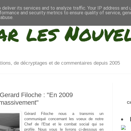
deliver its services and to analyze traffic. Your IP address and
formance and security metrics to ensure quality of service, ge
 abuse.
ar les Nouve
ations, de décryptages et de commentaires depuis 2005
erard Filoche : "En 2009
 massivement"
Ci
Gérard Filoche nous a transmis un
communiqué concernant les voeux de notre
Chef de l'Etat et le combat social qui se
profile. Nous vous le livrons ci-dessous en