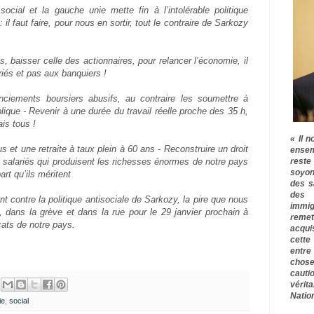
cial et la gauche unie mette fin à l’intolérable politique
: il faut faire, pour nous en sortir, tout le contraire de Sarkozy
s, baisser celle des actionnaires, pour relancer l’économie, il
riés et pas aux banquiers !
nciements boursiers abusifs, au contraire les soumettre à
lique
- Revenir à une durée du travail réelle proche des 35 h,
is tous !
« Il n
s et une retraite à taux plein à 60 ans
- Reconstruire un droit
ensem
rest
es salariés qui produisent les richesses énormes de notre pays
soyon
art qu’ils méritent
des s
des 
contre la politique antisociale de Sarkozy, la pire que nous
immig
dans la grève et dans la rue pour le 29 janvier prochain à
remet
cats de notre pays.
acqui
cette
entre
chose
cauti
vérit
Nation
ie
,
social