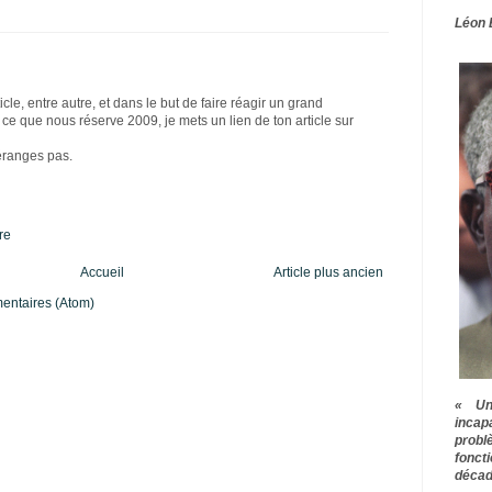
Léon 
icle, entre autre, et dans le but de faire réagir un grand
e que nous réserve 2009, je mets un lien de ton article sur
éranges pas.
re
Accueil
Article plus ancien
mentaires (Atom)
« Une
inca
prob
fonct
décad