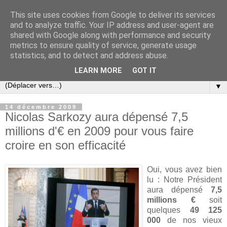
This site uses cookies from Google to deliver its services
Slovar les Nouvelles
and to analyze traffic. Your IP address and user-agent are
shared with Google along with performance and security
metrics to ensure quality of service, generate usage
Blog citoyen d'informations, de décryptages et de
statistics, and to detect and address abuse.
commentaires depuis 2005
LEARN MORE
GOT IT
▼
14 décembre 2009
Nicolas Sarkozy aura dépensé 7,5
millions d'€ en 2009 pour vous faire
croire en son efficacité
Oui, vous avez bien
lu : Notre Président
aura dépensé
7,5
millions €
soit
quelques
49 125
000
de nos vieux