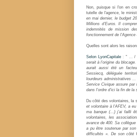
Non, puisque si l'on en cro
tutelle de l'agence, le minist
en mai dernier, le budget 2
Millions d’Euros. Il compre
indemnités de mission des
fonctionnement de l’Agence 
Quelles sont alors les raiso
Selon LyonCapitale
: " ... /
serait à l’origine du blocage
aurait aussi été un facte
Sessiecq, déléguée territo
lourdeurs administratives ..
Service Civique assure par l
dans l’ordre d’ici la fin de 
Du côté des volontaires, la si
et volontaire à l’AFEV, a e
ma banque (…) j’ai failli êt
volontaires, les associati
avance de 400. Sa collègue P
a pu être soutenue par son e
difficultés ». De son côté