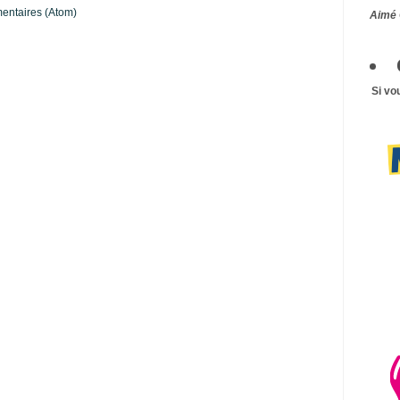
mentaires (Atom)
Aimé 
Si vo