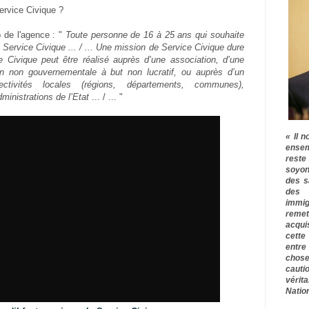
rvice Civique ?
b de l'agence : "
Toute personne de 16 à 25 ans qui souhaite
 Service Civique ... / ... Une mission de Service Civique dure
 Civique peut être réalisé auprès d’une association, d’une
ion non gouvernementale à but non lucratif, ou auprès d’un
ectivités locales (régions, départements, communes),
ministrations de l’Etat
... / ... "
« Il n
ensem
rest
soyon
des s
des 
immig
remet
acqui
cette
entre
chose
cauti
vérit
Nation