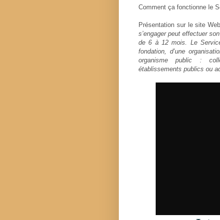
Comment ça fonctionne le Se
Présentation sur le site We
s’engager peut effectuer son
de 6 à 12 mois. Le Service
fondation, d’une organisat
organisme public : coll
établissements publics ou ad