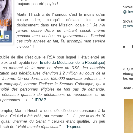
toujours pas été payés !
Slova
@slova
Martin Hirsch a de l'humour, c'est le moins qu'on
puisse dire, puisqu'il déclarait lors d'un
Slovar
déplacement dans une Mission locale : "
Je n'ai
@slov
jamais cessé d'être un militant social, même
pendant mes années au gouvernement. Pendant
ces trois années en fait, j'ai accompli mon service
civique
" !
oublie de dire c'est que le RSA pour lequel il était entré au
lexité effroyable (voir
le site du Médiateur de la République
)
..
au moment de la mise en place du RSA, les autorités
« Qu
ation des bénéficiaires d’environ 1,2 million au cours de la
chang
s à terme. On est donc, avec 630.000 nouveaux entrants ... /
les m
rop compliqué, comme l’indique le Secours Catholique, qui a
Jean 
moitié des personnes éligibles ne font pas de demande.
e nécessite quantité de déclarations de ressources et de
es personnes
... / ..."
IFRAP
omplie, Martin Hirsch a donc décidé de se consacrer à la
que. Celui-ci a été créé, sur mesure : " .. / ..
par la loi du 10
e quasi unanime du Sénat "
celui-ci étant qualifié, un peu
irsch de
" Petit miracle républicain
" -
L'Express