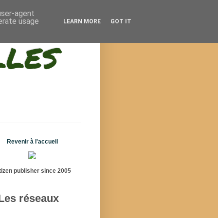
 user-agent
nerate usage
LEARN MORE
GOT IT
lles
Revenir à l'accueil
tizen publisher since 2005
Les réseaux