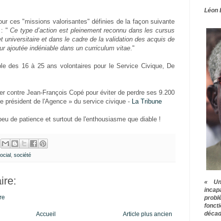
Léon 
ur ces "missions valorisantes" définies de la façon suivante
: "
Ce type d’action est pleinement reconnu dans les cursus
 universitaire et dans le cadre de la validation des acquis de
ur ajoutée indéniable dans un curriculum vitae
."
le des 16 à 25 ans volontaires pour le Service Civique, De
ller contre Jean-François Copé pour éviter de perdre ses 9.200
 président de l'Agence » du service civique -
La Tribune
peu de patience et surtout de l'enthousiasme que diable !
ocial
,
société
re:
« Une
inca
re
prob
fonct
décad
Accueil
Article plus ancien