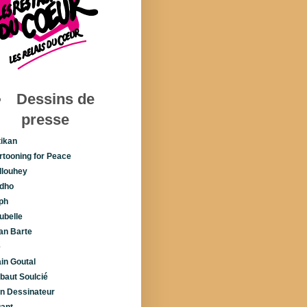
Dessins de
presse
tikan
rtooning for Peace
llouhey
dho
ph
ubelle
lan Barte
é
ain Goutal
ibaut Soulcié
n Dessinateur