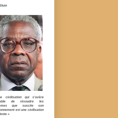
Blum
 civilisation qui s'avère
pable de résoudre les
lèmes que suscite son
ionnement est une civilisation
ente »