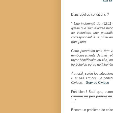
Tout ce 
Dans quelles conditions ?
"
Une indemnité de 442,11 €
quelle que soit la durée heb
au volontaire une presta
correspondant à la prise en
transports.
Cette prestation peut être v
remboursements de frais, et
foyer bénéficiaire du rSa, ou
5e échelon ou au delà bénéfi
Au total, selon les situatio
€ et 641 €/mois. Le bénéfi
Civique.
-
Service Civique
Fort bien ! Sauf que, comme
comme un peu partout en F
... "
Encore un problème de caiss