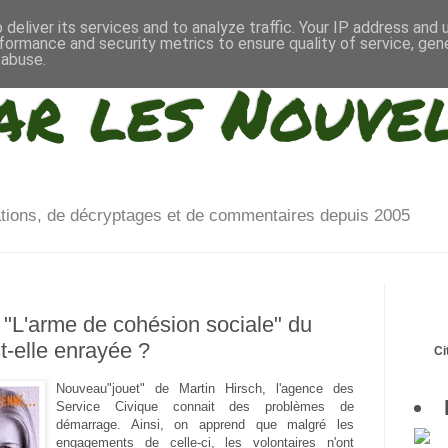
deliver its services and to analyze traffic. Your IP address and
formance and security metrics to ensure quality of service, ge
 abuse.
ar les Nouve
ations, de décryptages et de commentaires depuis 2005
 "L'arme de cohésion sociale" du
-elle enrayée ?
Ci
Nouveau"jouet" de Martin Hirsch, l'agence des
Service Civique connait des problèmes de
démarrage. Ainsi, on apprend que malgré les
engagements de celle-ci, les volontaires n'ont