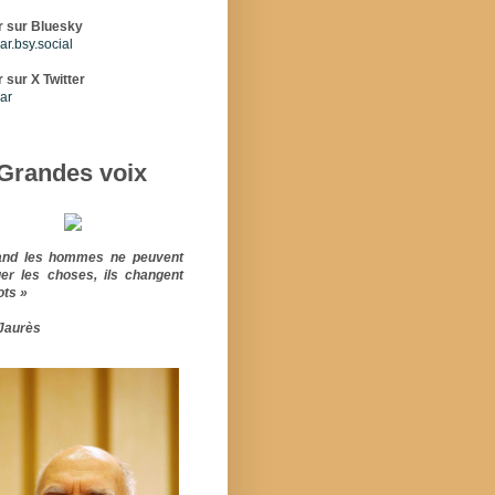
r sur Bluesky
r.bsy.social
 sur X Twitter
ar
Grandes voix
and les hommes ne peuvent
er les choses, ils changent
ots »
Jaurès