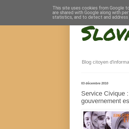
This site uses cookies from Google to 
are shared with Google along with per
statistics, and to detect and address
Slov
Blog citoyen d'inform
03 décembre 2010
Service Civique :
gouvernement est