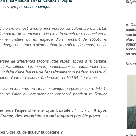
qu'il faut savoir sur le Service Civique
Stéph
envoyé par
service-civique
. -
« Co
 nets/mois est directement versée au volontaire par l'Etat,
publ
domadaire de la mission.
De plus, la structure d’accueil verse
son f
tion en nature ou en espèce d’un montant de 100,46 €,
plus.
voudr
 charge des frais d’alimentation (fourniture de repas) ou de
techn
un ser
ersée de différentes façons (titre repas, accès à la cantine,
Noam
c.)
Par ailleurs, les jeunes, bénéficiaires ou appartenant à un
 titulaire d'une bourse de l'enseignement supérieur au titre du
cient d’une majoration d'indemnité de 100,64 € par mois.
ns, les volontaires en Service Civique perçoivent entre 542,46
ce de l’aide au logement est conservé pendant le Service
 nous l'apprend le site Lyon Capitale : " .... / ...
A Lyon
rance, des volontaires n’ont toujours pas été payés
... /
es vides ou de rigueur budgétaire ?
« Qua