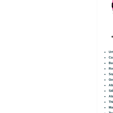
Ur
Ca
Ba
Ro
So
Go
Al
Si
Al
Th
Ma