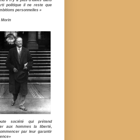
rti politique il ne reste que
mbitions personnelles »
 Morin
ute société qui prétend
er aux hommes la liberté,
commencer par leur garantir
stence»