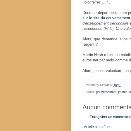
volontaires
... / ... "
Donc un départ en fanfare po
sur le site du gouvernement
d'enseignement secondaire et
l'expérience (VAE). Une vale
Alors, que demande le peup
l'argent ?
Martin Hirsh a bien du batai
euros net par mois comme de
Alors, jeunes volontaire, un 
Posted by
Slovar
at
10:40
Labels:
gouvernement
,
jeunes
,
s
Aucun commentai
Enregistrer un commentai
Article plus récent