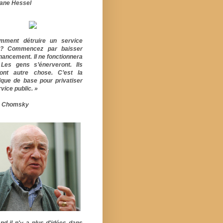
ane Hessel
mment détruire un service
ic? Commencez par baisser
inancement. Il ne fonctionnera
 Les gens s’énerveront. Ils
ont autre chose. C’est la
ique de base pour privatiser
vice public. »
 Chomsky
nd il n'y a plus d'idées dans