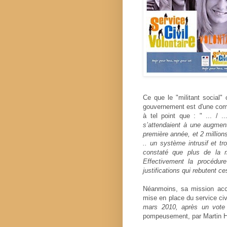
Ce que le "militant social" 
gouvernement est d'une comp
à tel point que : " ... / .
s’attendaient à une augment
première année, et 2 million
.. un système intrusif et t
constaté que plus de la 
Effectivement la procédur
justifications qui rebutent c
Néanmoins, sa mission acc
mise en place du service civi
mars 2010, après un vot
pompeusement, par Martin H