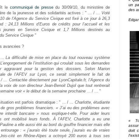
un pa
ît le
communiqué de presse
du 30/09/10, du ministère de
des a
ère de la jeunesse et des solidarités actives : " ... / ...
Voté
010 de l’Agence du Service Civique est fixé à ce jour à 26,3
Edgar
nd : 24,13 Millions d’Euros de crédits pour l’accueil et les
 jeunes en Service Civique et 1,7 Millions destinés au
du Service Civique
"
ns avancées ?
 ...
La difficulté de mise en place du tout nouveau système
. L’engorgement de l’institution qui croulait sous les demandes
ur aggravant pour la gestion des dossiers. Selon Marion
riale de l’AFEV sur Lyon, ce serait simplement le fait de
. / ... Contactée directement par LyonCapitale.fr, l’Agence du
a voix de son directeur Jean-Benoit Dujol que tout rentrerait
la semaine voir « le début de la semaine prochaine
... / ... "
tuation est parfois dramatique : " ... / ...
Charlotte, étudiante
u de gros problèmes financiers. « J’ai eu des problèmes avec
re interdit bancaire » nous explique-t-elle. Pour aider leurs
ons ont mobilisé leurs fonds. À l’AFEV, Charlotte a eu une
« To
auline a elle aussi été au bord du gouffre financier mais elle
assur
ntourage : « j’aurais été toute seule, j’aurais eu de vraies
doit 
l'exi
 Unis-cité en Rhône-Alpes a octroyé 200 euros à tous ses