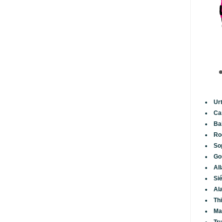
Ur
Ca
Ba
Ro
So
Go
Al
Si
Al
Th
Ma