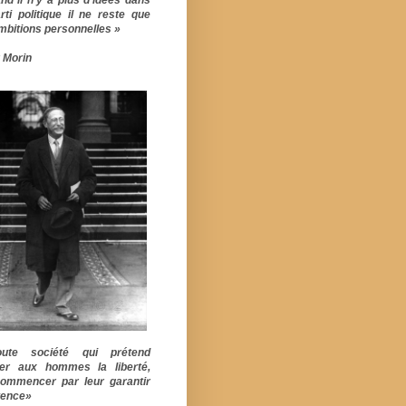
rti politique il ne reste que
mbitions personnelles »
 Morin
ute société qui prétend
er aux hommes la liberté,
commencer par leur garantir
stence»