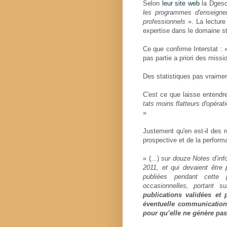
Selon
leur site web
la Dgesc
les programmes d'enseigne
professionnels
». La lecture
expertise dans le domaine st
Ce que confirme Interstat : « (
pas par­tie a priori des mis­s
Des statistiques pas vraime
C'est ce que laisse entendre
tats moins flat­teurs d'opé­ra­
»
Justement qu'en est-il des ré
prospective et de la perform
« (...)
sur douze Notes d’inf
2011, et qui devaient être p
publiées pendant cette 
occasionnelles, portant 
publications validées et 
éventuelle communication
pour qu’elle ne génère pa