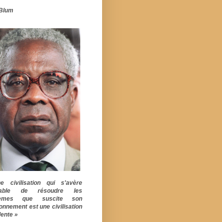
Blum
 civilisation qui s'avère
pable de résoudre les
lèmes que suscite son
ionnement est une civilisation
ente »