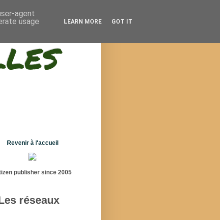
 user-agent
nerate usage
LEARN MORE
GOT IT
lles
Revenir à l'accueil
tizen publisher since 2005
Les réseaux