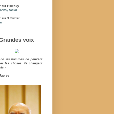
r sur Bluesky
r.bsy.social
 sur X Twitter
ar
Grandes voix
and les hommes ne peuvent
er les choses, ils changent
ots »
Jaurès