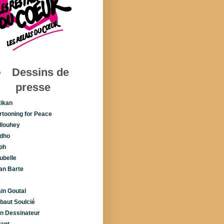
Dessins de
presse
tikan
rtooning for Peace
llouhey
dho
ph
ubelle
lan Barte
é
ain Goutal
ibaut Soulcié
n Dessinateur