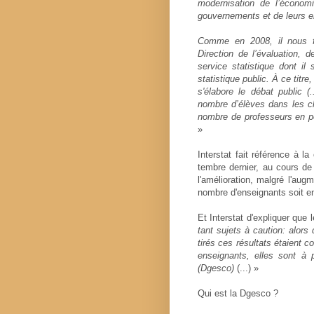
modernisation de l’économ
gouvernements et de leurs e
Comme en 2008, il nous fa
Direction de l’évaluation, 
service statistique dont il s
statistique public. À ce titre
s'élabore le débat public (
nombre d’élèves dans les cl
nombre de professeurs en po
»
Interstat fait référence à l
tembre dernier, au cours de l
l'amélioration, malgré l'au
nombre d'enseignants soit en
Et Interstat d'expliquer que 
tant sujets à cau­tion: alor
tirés ces résul­tats étaient co
ensei­gnants, elles sont à 
(Dgesco)
(...) »
Qui est la Dgesco ?