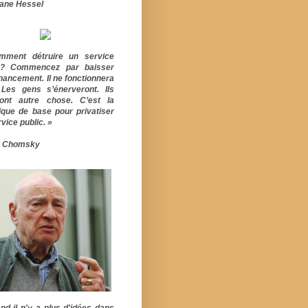
ane Hessel
mment détruire un service
ic? Commencez par baisser
inancement. Il ne fonctionnera
 Les gens s’énerveront. Ils
ont autre chose. C’est la
ique de base pour privatiser
vice public. »
 Chomsky
nd il n'y a plus d'idées dans