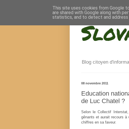
This site uses cookies from Google to 
are shared with Google along with per
statistics, and to detect and address
Slov
Blog citoyen d'inform
08 novembre 2011
Education nationa
de Luc Chatel ?
Selon le Collectif Interstat
gênants et aurait recours à
chiffres en sa faveur.