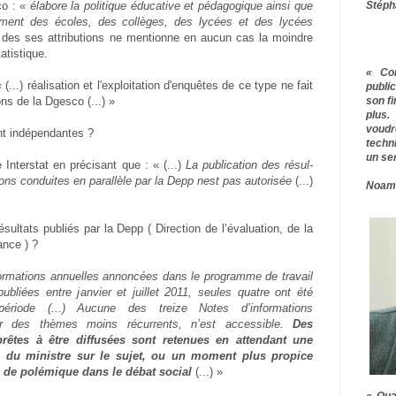
Stéph
o : «
élabore la politique éducative et pédagogique ainsi que
ment des écoles, des collèges, des lycées et des lycées
 des ses attributions ne mentionne en aucun cas la moindre
atistique.
« Co
...) réa­li­sa­tion et l'exploitation d'enquêtes de ce type ne fait
publ
son f
ions de la Dgesco (...) »
plus.
voudr
nt indépendantes ?
techn
un ser
 Interstat en précisant que : « (...)
La publi­ca­tion des résul­
tions conduites en paral­lèle par la Depp nest pas auto­ri­sée
(...)
Noam
sultats publiés par la Depp ( Direction de l’évaluation, de la
ance ) ?
ormations annuelles annoncées dans le programme de travail
ubliées entre janvier et juillet 2011, seules quatre ont été
période (...) Aucune des treize Notes d’informations
sur des thèmes moins récurrents, n’est accessible.
Des
prêtes à être diffusées sont retenues en attendant une
 du ministre sur le sujet, ou un moment plus propice
s de polémique dans le débat social
(...) »
« Qua