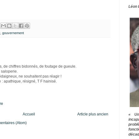
Léon 
t
,
gouvernement
 de chiffres bidonnés, de foutage de gueule.
 saloperie.
édaigneux, ne souhaitent pas réagir !
: apathique, résigné, T F hainisé.
re
Accueil
Article plus ancien
« Une
inca
mentaires (Atom)
prob
fonct
décad