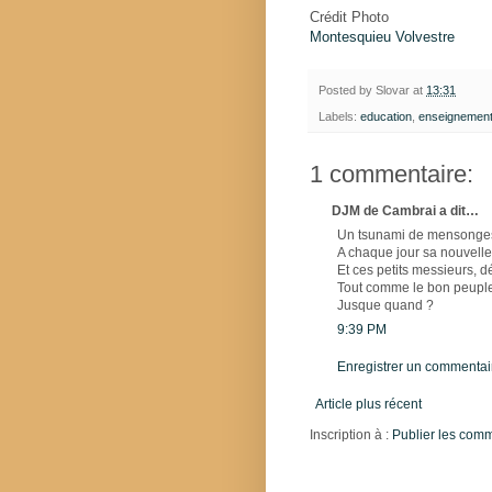
Crédit Photo
Montesquieu Volvestre
Posted by
Slovar
at
13:31
Labels:
education
,
enseignemen
1 commentaire:
DJM de Cambrai a dit…
Un tsunami de mensonges,
A chaque jour sa nouvelle
Et ces petits messieurs, d
Tout comme le bon peuple 
Jusque quand ?
9:39 PM
Enregistrer un commentai
Article plus récent
Inscription à :
Publier les com