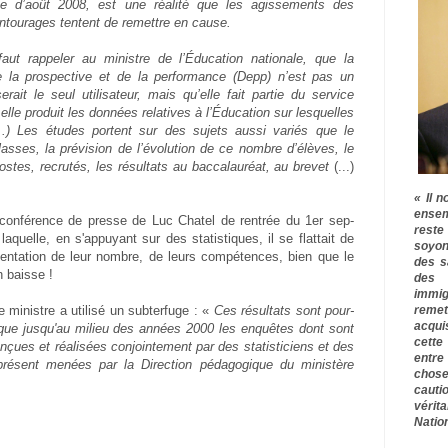
ie d’août 2008, est une réalité que les agissements des
ntourages tentent de remettre en cause.
ut rappeler au ministre de l’Éducation nationale, que la
de la prospective et de la performance (Depp) n’est pas un
erait le seul utilisateur, mais qu’elle fait partie du service
, elle produit les données relatives à l’Éducation sur lesquelles
...) Les études portent sur des sujets aussi variés que le
asses, la prévision de l’évolution de ce nombre d’élèves, le
stes, recrutés, les résultats au baccalauréat, au brevet
(...)
« Il n
ensem
a conférence de presse de Luc Chatel de ren­trée du 1er sep­
rest
aquelle, en s'appuyant sur des statistiques, il se flattait de
soyon
gmentation de leur nombre, de leurs compétences, bien que le
des s
 baisse !
des 
immig
remet
le ministre a utilisé un subterfuge : «
Ces résul­tats sont pour­
acqui
s que jus­qu'au milieu des années 2000 les enquêtes dont sont
cette
nçues et réa­li­sées conjoin­te­ment par des sta­tis­ti­ciens et des
entre
pré­sent menées par la Direction péda­go­gique du minis­tère
chose
cauti
vérit
Nation