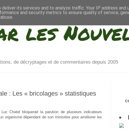
deliver its services and to analyze traffic. Your IP address and
formance and security metrics to ensure quality of service, ge
 abuse.
ar les Nouve
ations, de décryptages et de commentaires depuis 2005
le : Les « bricolages » statistiques
Ci
, Luc Chatel bloquerait la parution de plusieurs indicateurs
 un organisme dépendant de son ministère pour améliorer les