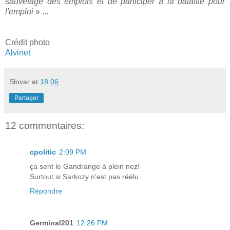
sauvetage des emplois et de participer à la bataille pour
l'emploi
» ...
Crédit photo
Alvinet
Slovar
at
18:06
Partager
12 commentaires:
cpolitic
2:09 PM
ça sent le Gandrange à plein nez!
Surtout si Sarkozy n'est pas réélu.
Répondre
Germinal201
12:26 PM