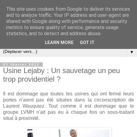
This site uses cookies from Google to deliver its services
Slovar les Nouvelles
and to analyze traffic. Your IP address and user-agent are
shared with Google along with performance and security
metrics to ensure quality of service, generate usage
Blog citoyen d'informations, de décryptages et de
statistics, and to detect and address abuse.
commentaires depuis 2005
LEARN MORE
GOT IT
▼
01 février 2012
Usine Lejaby : Un sauvetage un peu
trop providentiel ?
Il est dommage que toutes les usines qui ont fermé leurs
portes n'aient pas été situées dans la circonscription de
Laurent Wauquiez. Tout comme il est dommage que le
groupe LVMH n'ait pas eu à chaque fois un sous-traitant
situé à proximité.