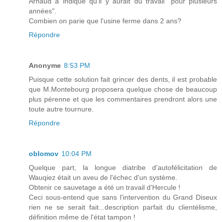
Arnaud a indiqué qu'il y aurait du travail "pour plusieurs
années".
Combien on parie que l'usine ferme dans 2 ans?
Répondre
Anonyme
8:53 PM
Puisque cette solution fait grincer des dents, il est probable
que M.Montebourg proposera quelque chose de beaucoup
plus pérenne et que les commentaires prendront alors une
toute autre tournure.
Répondre
oblomov
10:04 PM
Quelque part, la longue diatribe d'autofélicitation de
Wauqiez était un aveu de l'échec d'un système.
Obtenir ce sauvetage a été un travail d'Hercule !
Ceci sous-entend que sans l'intervention du Grand Diseux
rien ne se serait fait...description parfait du clientélisme,
définition même de l'état tampon !