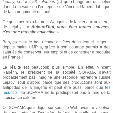
Lejaby, soit les 93 salariées
(...) qui changeront de métier
dans la mesure où l'entreprise de Vincent Rabérin fabrique
de la maroquinerie de luxe.
Ce qui a permis à Laurent Wauquiez de lancer aux ouvrières
de Lejaby : «
Aujourd'hui, vous êtes toutes sauvées,
c'est une réussite collective
»
Bon, ça c'est le beau conte de fées dans lequel le gentil
député maire UMP a, grâce à son courage permis à des
salariés de conserver leur emploi et de continuer à produire
en France !
La réalité est beaucoup plus simple. En effet, Vincent
Rabérin, le président de la société SOFAMA n'avait
probablement pas imaginé une seconde reprendre l'usine
Lejaby. Tout d'abord parce que ses productions sont aux
antipodes de la lingerie et peut être aussi parce que
les
résultats
, de SOFAMA ne le prédisposait pas à faire de la
croissance externe.
Or, SOFAMA qui indique sur son site Web avoir : «
vocation
de sous-traitant de l’industrie du luxe
» travaille notamment