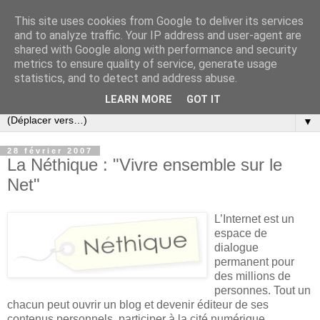
This site uses cookies from Google to deliver its services
Slovar les Nouvelles
and to analyze traffic. Your IP address and user-agent are
shared with Google along with performance and security
metrics to ensure quality of service, generate usage
Blog citoyen d'informations, de décryptages et de
statistics, and to detect and address abuse.
commentaires depuis 2005
LEARN MORE
GOT IT
▼
28 février 2007
La Néthique : "Vivre ensemble sur le
Net"
L’Internet est un
espace de
dialogue
permanent pour
des millions de
personnes. Tout un
chacun peut ouvrir un blog et devenir éditeur de ses
contenus personnels, participer à la cité numérique