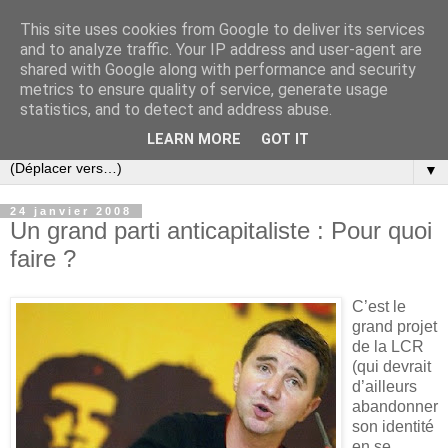
This site uses cookies from Google to deliver its services
Slovar les Nouvelles
and to analyze traffic. Your IP address and user-agent are
shared with Google along with performance and security
metrics to ensure quality of service, generate usage
Blog citoyen d'informations, de décryptages et de
statistics, and to detect and address abuse.
commentaires depuis 2005
LEARN MORE
GOT IT
▼
24 janvier 2008
Un grand parti anticapitaliste : Pour quoi
faire ?
C’est le
grand projet
de la LCR
(qui devrait
d’ailleurs
abandonner
son identité
en se