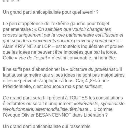
droite !!!
Un grand parti anticapitaliste pour quel avenir ?
Le peu d’appétence de l’extrême gauche pour l’objet
parlementaire : «
On sait bien que vouloir changer les
choses uniquement par la voie parlementaire est illusoire et
que seul des mouvements sociaux peuvent y contribuer
» -
Alain KRIVINE sur LCP – est toutefois inquiétante et prouve
que les idées ne peuvent être imposées que par la force.
Cette «
vue de l’esprit
» n’est ni convenable, ni honnête.
Il ne suffit pas d’abandonner la «
dictature du prolétariat
» il
faut aussi admettre que si ses idées ne sont pas majoritaires
elles ne peuvent s’appliquer à tous. Car, 4 ,8% à une
Présidentielle, c’est beaucoup mais pas suffisant.
Ce grand parti sera t-il présent à TOUTES les consultations
électorales ou sera t-il uniquement «
Guévariste, syndicaliste
révolutionnaire, altermondialiste, féministe…
» comme
l’évoque Olivier BESANCENNOT dans Libération ?
Un grand parti anticapitaliste qui rassemble