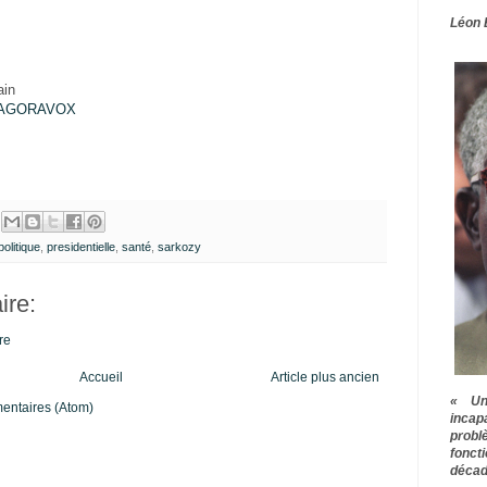
Léon 
ain
ur AGORAVOX
politique
,
presidentielle
,
santé
,
sarkozy
re:
re
Accueil
Article plus ancien
« Une
mentaires (Atom)
inca
prob
fonct
décad