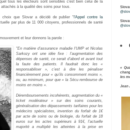
uel tous les électeurs sont sensibles c'est bien celui de la
 attachés à la qualité des soins pour tous.
Slova
@slova
 choix que Slovar a décidé de publier "
l'Appel contre la
Slovar
ctuelle par plus de 11 000 citoyens, professionnels de santé
@slov
mouvement et leur donnons la parole :
"En matière d’assurance maladie l’UMP et Nicolas
Sarkozy ont une idée fixe : l’augmentation des
dépenses de santé, ce serait d’abord et avant tout
la faute des patients. Il faudrait donc les «
« Qu
responsabiliser », c’est à dire les pénaliser
chang
financièrement pour « qu’ils consomment moins »,
les m
ou, au minimum, pour que « la Sécu rembourse de
moins en moins ».
Jean 
Déremboursements incohérents, augmentation du «
ticket modérateur » sur des soins courants,
généralisation des dépassements tarifaires pour les
médecins spécialistes, invention du forfait de 1€
par acte de soins ou de biologie, du forfait de 18
euros sur les actes supérieurs à 91€, l’actuelle
majorité a multiplié les atteintes à la prise en