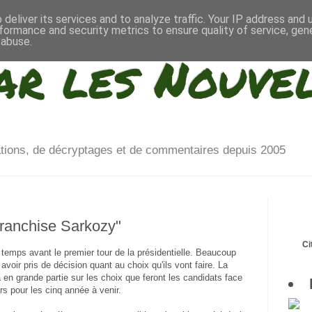
deliver its services and to analyze traffic. Your IP address and
formance and security metrics to ensure quality of service, ge
 abuse.
ar les Nouve
ations, de décryptages et de commentaires depuis 2005
franchise Sarkozy"
Ci
 temps avant le premier tour de la présidentielle. Beaucoup
voir pris de décision quant au choix qu'ils vont faire. La
 en grande partie sur les choix que feront les candidats face
s pour les cinq année à venir.