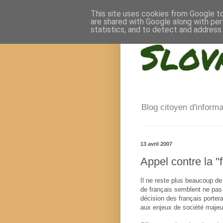
This site uses cookies from Google to 
are shared with Google along with per
statistics, and to detect and address
Slov
Blog citoyen d'inform
13 avril 2007
Appel contre la "
Il ne reste plus beaucoup de
de français semblent ne pas a
décision des français portera
aux enjeux de société majeur