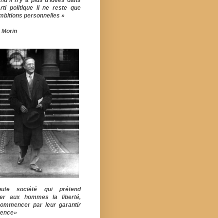
rti politique il ne reste que
mbitions personnelles »
 Morin
ute société qui prétend
er aux hommes la liberté,
commencer par leur garantir
stence»