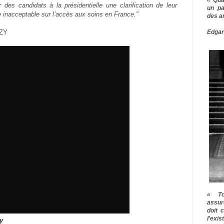
 des candidats à la présidentielle une clarification de leur
un pa
 inacceptable sur l’accès aux soins en France."
des a
Edgar
OZY
« To
assur
doit 
l'exi
y