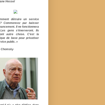
ane Hessel
mment détruire un service
ic? Commencez par baisser
inancement. Il ne fonctionnera
 Les gens s’énerveront. Ils
ont autre chose. C’est la
ique de base pour privatiser
vice public. »
 Chomsky
nd il n'y a plus d'idées dans