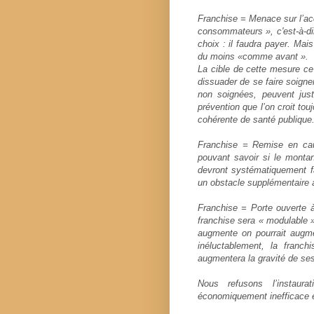
Franchise = Menace sur l’acc
consommateurs », c'est-à-dire
choix : il faudra payer. Mai
du moins «comme avant ».
La cible de cette mesure ce
dissuader de se faire soign
non soignées, peuvent jus
prévention que l’on croit touj
cohérente de santé publique
Franchise = Remise en cau
pouvant savoir si le montan
devront systématiquement fai
un obstacle supplémentaire 
Franchise = Porte ouverte à
franchise sera « modulable »
augmente on pourrait augm
inéluctablement, la franc
augmentera la gravité de ses
Nous refusons l’instaur
économiquement inefficace e