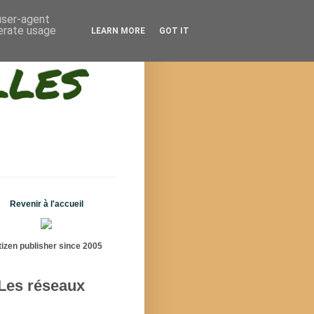
 user-agent
nerate usage
LEARN MORE
GOT IT
lles
Revenir à l'accueil
tizen publisher since 2005
Les réseaux