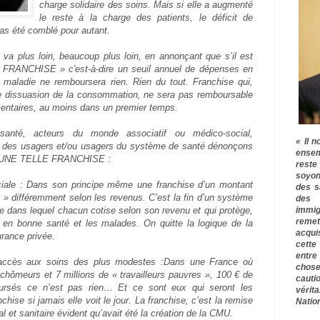
charge solidaire des soins. Mais si elle a augmenté
le reste à la charge des patients, le déficit de
as été comblé pour autant.
 va plus loin, beaucoup plus loin, en annonçant que s’il est
 « FRANCHISE » c'est-à-dire un seuil annuel de dépenses en
 maladie ne remboursera rien. Rien du tout. Franchise qui,
de dissuasion de la consommation, ne sera pas remboursable
entaires, au moins dans un premier temps.
santé, acteurs du monde associatif ou médico-social,
« Il n
ts des usagers et/ou usagers du système de santé dénonçons
ensem
UNE TELLE FRANCHISE :
rest
soyon
iale : Dans son principe même une franchise d’un montant
des s
 » différemment selon les revenus. C’est la fin d’un système
des 
immig
e dans lequel chacun cotise selon son revenu et qui protège,
remet
s en bonne santé et les malades. On quitte la logique de la
acqui
urance privée.
cette
entre
’accès aux soins des plus modestes :Dans une France où
chose
 chômeurs et 7 millions de « travailleurs pauvres », 100 € de
cauti
ursés ce n’est pas rien… Et ce sont eux qui seront les
vérit
chise si jamais elle voit le jour. La franchise, c’est la remise
Nation
 et sanitaire évident qu’avait été la création de la CMU.