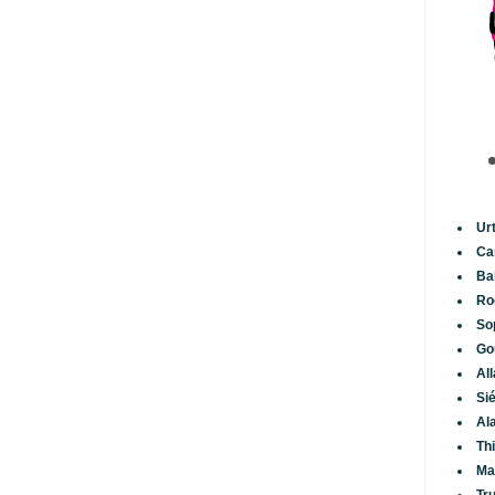
Ur
Ca
Ba
Ro
So
Go
Al
Si
Al
Th
Ma