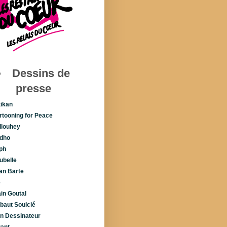
Dessins de
presse
tikan
rtooning for Peace
llouhey
dho
ph
ubelle
lan Barte
é
ain Goutal
ibaut Soulcié
n Dessinateur