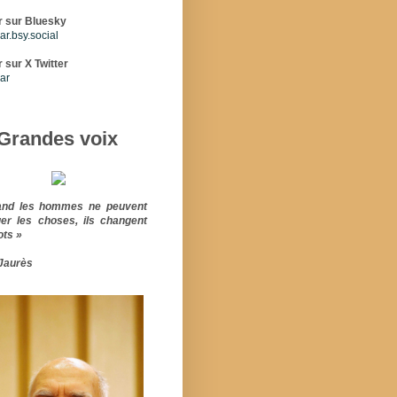
r sur Bluesky
r.bsy.social
 sur X Twitter
ar
Grandes voix
and les hommes ne peuvent
er les choses, ils changent
ots »
Jaurès