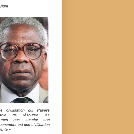
Blum
 civilisation qui s'avère
pable de résoudre les
lèmes que suscite son
ionnement est une civilisation
ente »