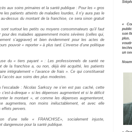
Stéph
ès aux soins primaires et la santé publique : Pour les « gros
 les patients atteints de maladies lourdes, il n’y aura pas le
s au-dessus du montant de la franchise, ce sera sinon gratuit
« Co
publ
 sont surtout les petits ou moyens consommateurs qu’il faut
son f
er pour des maladies apparemment moins sévères (celles qui,
plus.
tement s’aggraver) et bien évidemment pour les actes de
voudr
ours pouvoir « reporter » à plus tard. L’inverse d’une politique
techn
.
un ser
se du « tiers payant » : Les professionnels de santé ne
Noam
t de la franchise a, ou non, déjà été acquitté, les patients
re intégralement « l’avance de frais ». Ce qui constituerait
à l’accès aux soins des plus modestes.
 l’escalade : Nicolas Sarkozy ne s’en est pas caché, cette
 c'est-à-direque « si les dépenses augmentent et si le déficit
enter le montant », et comme les dépenses augmenteront,
hise augmentera, non moins inéluctablement, et avec elle
 effets pervers.
ation d’une telle « FRANCHISE», socialement injuste,
t dangereuse pour la santé publique.
« Qua